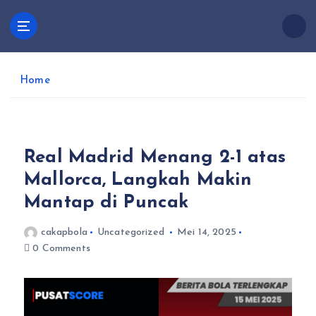
S
k
Cakapbola
i
Pusatscore adalah platform yang hadir untuk para
p
penggemar sepak bola yang ingin selalu up-to-date
t
dengan berita terkini, analisis mendalam, dan
Home
o
percakapan seru seputar dunia sepak bola.
c
o
n
Real Madrid Menang 2-1 atas
t
e
Mallorca, Langkah Makin
n
Mantap di Puncak
t
cakapbola
Uncategorized
Mei 14, 2025
0 Comments