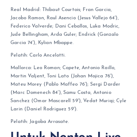
Real Madrid: Thibaut Courtois; Fran Garcia,
Jacobo Ramon, Raul Asencio (Jesus Vallejo 64′),
Federico Valverde; Dani Ceballos, Luka Modric,
Jude Bellingham, Arda Guler; Endrick (Gonzalo
Garcia 74′), Kylian Mbappe.
Pelatih: Carlo Ancelotti.
Mallorca: Leo Roman; Copete, Antonio Raillo,
Martin Valjent, Toni Lato (Johan Mojica 76′),
Mateu Morey (Pablo Maffeo 76′); Sergi Darder
(Marc Domenech 84′), Samu Costa, Antonio
Sanchez (Omar Mascarell 59′), Vedat Muriqi; Cyle
Larin (Daniel Rodriguez 59′).
Pelatih: Jagoba Arrasate.