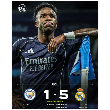
i
p
o
s