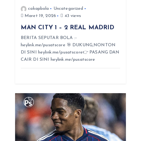
cakapbola
Uncategorized
Maret 19, 2026
43 views
MAN CITY 1 – 2 REAL MADRID
BERITA SEPUTAR BOLA :-
heylink.me/pusatscore 🎯 DUKUNG,NONTON
DI SINI heylink.me/pusatscore👉 PASANG DAN
CAIR DI SINI heylink.me/pusatscore