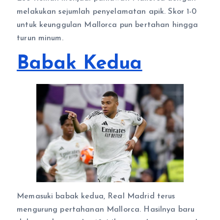
melakukan sejumlah penyelamatan apik. Skor 1-0
untuk keunggulan Mallorca pun bertahan hingga
turun minum.
Babak Kedua
Memasuki babak kedua, Real Madrid terus
mengurung pertahanan Mallorca. Hasilnya baru