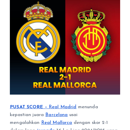
PUSAT SCORE –
Real Madrid
menunda
kepastian juara
Barcelona
usai
mengalahkan
Real Mallorca
dengan skor 2-1