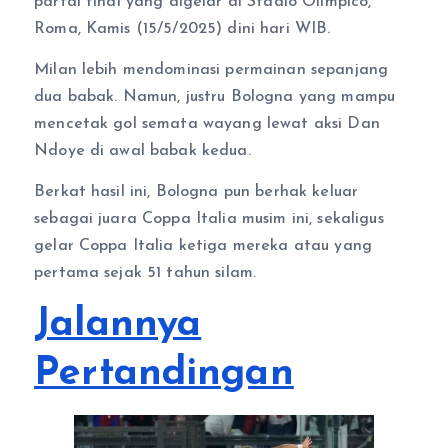
partai final yang digelar di Stadio Olimpico,
Roma, Kamis (15/5/2025) dini hari WIB.
Milan lebih mendominasi permainan sepanjang
dua babak. Namun, justru Bologna yang mampu
mencetak gol semata wayang lewat aksi Dan
Ndoye di awal babak kedua.
Berkat hasil ini, Bologna pun berhak keluar
sebagai juara Coppa Italia musim ini, sekaligus
gelar Coppa Italia ketiga mereka atau yang
pertama sejak 51 tahun silam.
Jalannya
Pertandingan