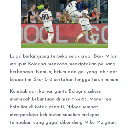
Laga berlangsung terbuka sejak awal. Baik Milan
maupun Bologna mencoba menciptakan peluang
berbahaya. Namun, belum ada gol yang lahir dari
kedua tim. Skor 0-0 bertahan hingga turun minum.
Kembali dari kamar ganti, Bologna sukses
memecah kebuntuan di menit ke-53. Menerima
bola liar di kotak penalti, Ndoye sempat
memperdaya bek lawan sebelum melepas
tembakan yang gagal dibendung Mike Maignan.