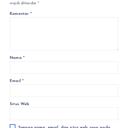
wajib ditandai
*
Komentar
*
Nama
*
Email
*
Situs Web
Simpan nama, email, dan situs web saya pada