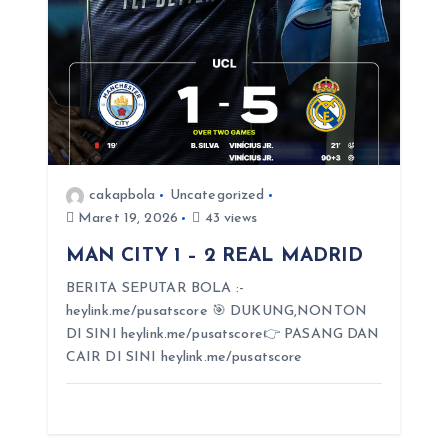
cakapbola
Uncategorized
Maret 19, 2026
43 views
MAN CITY 1 – 2 REAL MADRID
BERITA SEPUTAR BOLA :-
heylink.me/pusatscore 🎯 DUKUNG,NONTON
DI SINI heylink.me/pusatscore👉 PASANG DAN
CAIR DI SINI heylink.me/pusatscore