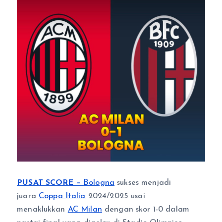
PUSAT SCORE –
Bologna
sukses menjadi
juara
Coppa Italia
2024/2025 usai
menaklukkan
AC Milan
dengan skor 1-0 dalam