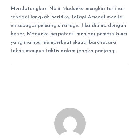
Mendatangkan Noni Madueke mungkin terlihat
sebagai langkah berisiko, tetapi Arsenal menilai
ini sebagai peluang strategis. Jika dibina dengan
benar, Madueke berpotensi menjadi pemain kunci
yang mampu memperkuat skuad, baik secara
teknis maupun taktis dalam jangka panjang.