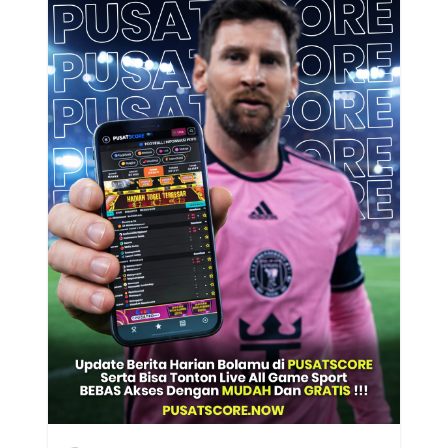
s
i
p
o
s