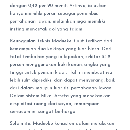
dengan 0,42 per 90 menit. Artinya, ia bukan
hanya memiliki peran sebagai penembus
pertahanan lawan, melainkan juga memiliki
insting mencetak gol yang tajam.
Keunggulan teknis Madueke turut terlihat dari
kemampuan dua kakinya yang luar biasa. Dari
total tembakan yang ia lepaskan, sekitar 34,2
persen menggunakan kaki kanan, angka yang
tinggi untuk pemain kidal. Hal ini membuatnya
lebih sulit diprediksi dan dapat menyerang, baik
dari dalam maupun luar sisi pertahanan lawan.
Dalam sistem Mikel Arteta yang menekankan
eksploitasi ruang dari sayap, kemampuan
semacam ini sangat berharga.
Selain itu, Madueke konsisten dalam melakukan