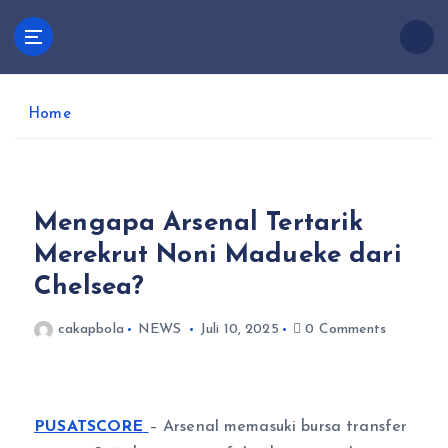
S
k
Cakapbola
i
Pusatscore adalah platform yang hadir untuk para
p
penggemar sepak bola yang ingin selalu up-to-date
t
dengan berita terkini, analisis mendalam, dan
Home
o
percakapan seru seputar dunia sepak bola.
c
o
n
Mengapa Arsenal Tertarik
t
e
Merekrut Noni Madueke dari
n
Chelsea?
t
cakapbola
NEWS
Juli 10, 2025
0 Comments
PUSATSCORE
– Arsenal memasuki bursa transfer