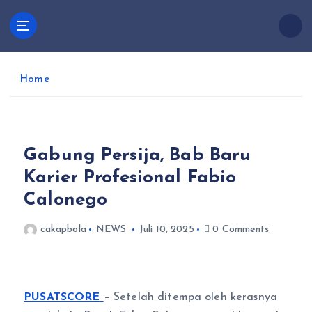
S
k
Cakapbola
i
Pusatscore adalah platform yang hadir untuk para
p
penggemar sepak bola yang ingin selalu up-to-date
t
dengan berita terkini, analisis mendalam, dan
Home
o
percakapan seru seputar dunia sepak bola.
c
o
n
Gabung Persija, Bab Baru
t
e
Karier Profesional Fabio
n
Calonego
t
cakapbola
NEWS
Juli 10, 2025
0 Comments
PUSATSCORE
–
Setelah ditempa oleh kerasnya