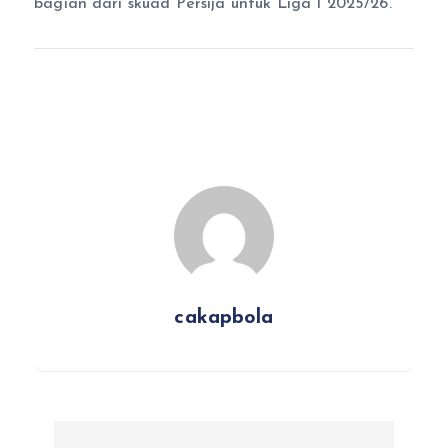
bagian dari skuad Persija untuk Liga 1 2025/26.
cakapbola
N