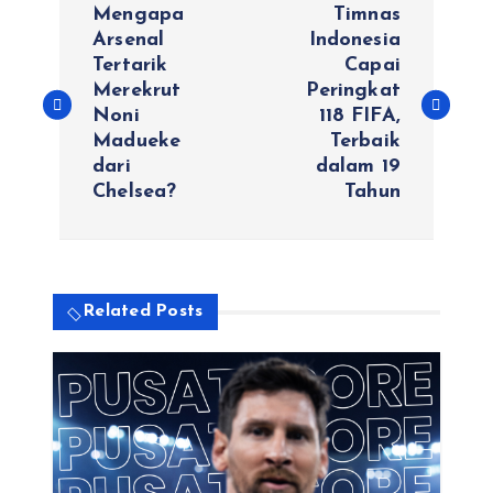
Mengapa
Timnas
a
Arsenal
Indonesia
Tertarik
Capai
Merekrut
Peringkat
v
Noni
118 FIFA,
Madueke
Terbaik
i
dari
dalam 19
Chelsea?
Tahun
g
a
s
Related Posts
i
p
o