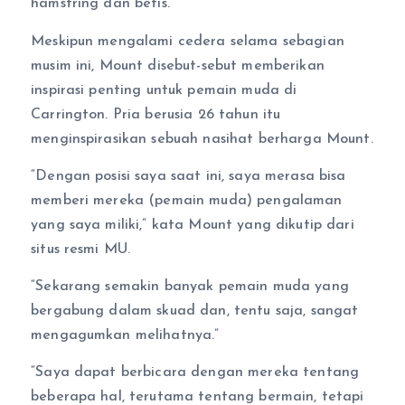
hamstring dan betis.
Meskipun mengalami cedera selama sebagian
musim ini, Mount disebut-sebut memberikan
inspirasi penting untuk pemain muda di
Carrington. Pria berusia 26 tahun itu
menginspirasikan sebuah nasihat berharga Mount.
“Dengan posisi saya saat ini, saya merasa bisa
memberi mereka (pemain muda) pengalaman
yang saya miliki,” kata Mount yang dikutip dari
situs resmi MU.
“Sekarang semakin banyak pemain muda yang
bergabung dalam skuad dan, tentu saja, sangat
mengagumkan melihatnya.”
“Saya dapat berbicara dengan mereka tentang
beberapa hal, terutama tentang bermain, tetapi