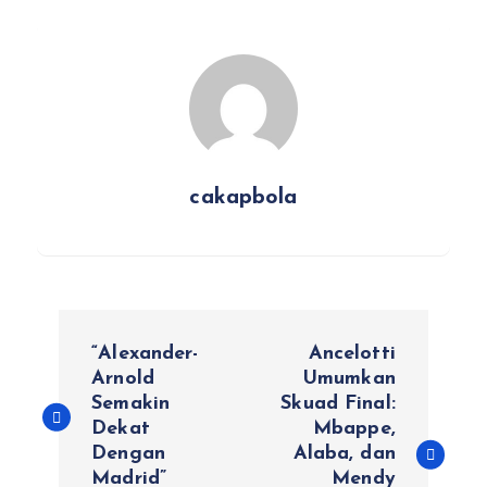
cakapbola
N
“Alexander-
Ancelotti
a
Arnold
Umumkan
Semakin
Skuad Final:
Dekat
Mbappe,
v
Dengan
Alaba, dan
Madrid”
Mendy