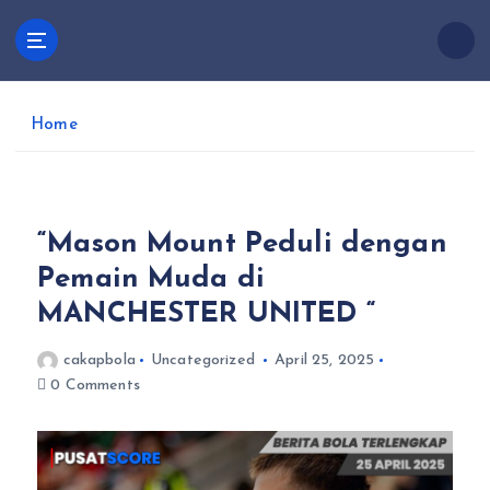
S
k
Cakapbola
i
Pusatscore adalah platform yang hadir untuk para
p
penggemar sepak bola yang ingin selalu up-to-date
t
dengan berita terkini, analisis mendalam, dan
Home
o
percakapan seru seputar dunia sepak bola.
c
o
n
“Mason Mount Peduli dengan
t
e
Pemain Muda di
n
MANCHESTER UNITED “
t
cakapbola
Uncategorized
April 25, 2025
0 Comments