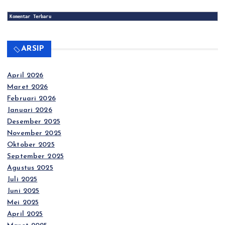
Komentar Terbaru
ARSIP
April 2026
Maret 2026
Februari 2026
Januari 2026
Desember 2025
November 2025
Oktober 2025
September 2025
Agustus 2025
Juli 2025
Juni 2025
Mei 2025
April 2025