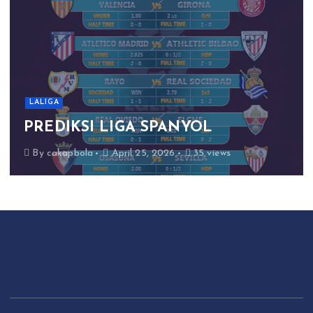
LIGA INGGRIS
PREDIKSI LIGA INGGRIS
By
cakapbola
April 24, 2026
35 views