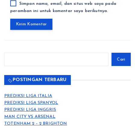
Simpan nama, email, dan situs web saya pada
peramban ini untuk komentar saya berikutnya.
Cari
Cari
POSTINGAN TERBARU
PREDIKSI LIGA ITALIA
PREDIKSI LIGA SPANYOL
PREDIKSI LIGA INGGRIS
MAN CITY VS ARSENAL
TOTENHAM 2 – 2 BRIGHTON