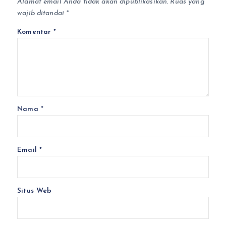
Alamat email Anda tidak akan dipublikasikan.
Ruas yang
wajib ditandai
*
Komentar
*
Nama
*
Email
*
Situs Web