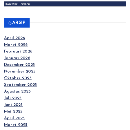
Komentar Terbaru
ARSIP
April 2026
Maret 2026
Februari 2026
Januari 2026
Desember 2025
November 2025
Oktober 2025
September 2025
Agustus 2025
Juli 2025
Juni 2025
Mei 2025
April 2025
Maret 2025