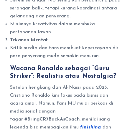
Sistem serangan MU sering kali bergantung pada
serangan balik, tetapi kurang koordinasi antara
gelandang dan penyerang.
Minimnya kreativitas dalam membuka
pertahanan lawan.
Tekanan Mental
:
Kritik media dan fans membuat kepercayaan diri
para penyerang muda semakin menurun.
Wacana Ronaldo sebagai “Guru
Striker”: Realistis atau Nostalgia?
Setelah hengkang dari Al-Nassr pada 2023,
Cristiano Ronaldo kini fokus pada bisnis dan
acara amal. Namun, fans MU mulai berkoar di
media sosial dengan
tagar
#BringCR7BackAsCoach
, menilai sang
legenda bisa membagikan ilmu
finishing
dan