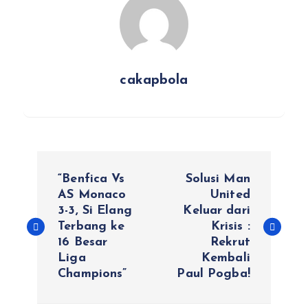
cakapbola
N
“Benfica Vs
Solusi Man
a
AS Monaco
United
3-3, Si Elang
Keluar dari
Terbang ke
Krisis :
v
16 Besar
Rekrut
Liga
Kembali
i
Champions”
Paul Pogba!
g