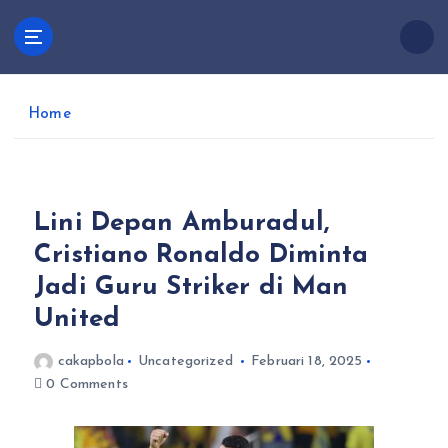
S
k
Cakapbola
i
Pusatscore adalah platform yang hadir untuk para
p
penggemar sepak bola yang ingin selalu up-to-date
t
dengan berita terkini, analisis mendalam, dan
Home
o
percakapan seru seputar dunia sepak bola.
c
o
n
Lini Depan Amburadul,
t
e
Cristiano Ronaldo Diminta
n
Jadi Guru Striker di Man
t
United
cakapbola
Uncategorized
Februari 18, 2025
0 Comments