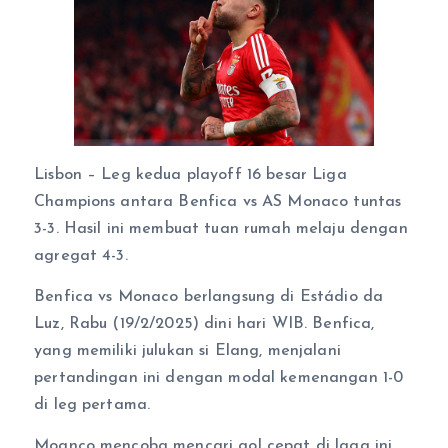
Lisbon – Leg kedua playoff 16 besar Liga
Champions antara Benfica vs AS Monaco tuntas
3-3. Hasil ini membuat tuan rumah melaju dengan
agregat 4-3.
Benfica vs Monaco berlangsung di Estádio da
Luz, Rabu (19/2/2025) dini hari WIB. Benfica,
yang memiliki julukan si Elang, menjalani
pertandingan ini dengan modal kemenangan 1-0
di leg pertama.
Moanco mencoba mencari gol cepat di laga ini.