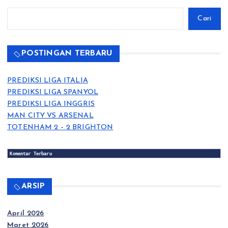
Cari
POSTINGAN TERBARU
PREDIKSI LIGA ITALIA
PREDIKSI LIGA SPANYOL
PREDIKSI LIGA INGGRIS
MAN CITY VS ARSENAL
TOTENHAM 2 – 2 BRIGHTON
Komentar Terbaru
ARSIP
April 2026
Maret 2026