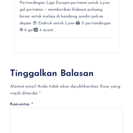
Pertandingan Liga Europa pertama untuk Lyon,
gol pertama — memberikan klubnya peluang
besar untuk melaju di kandang sendiri pekan
depan 😎 Endrick untuk Lyon:🏟️ 11 pertandingan
⚽ 6 gol🅰️ 4 assist…
Tinggalkan Balasan
Alamat email Anda tidak akan dipublikasikan.
Ruas yang
wajib ditandai
*
Komentar
*