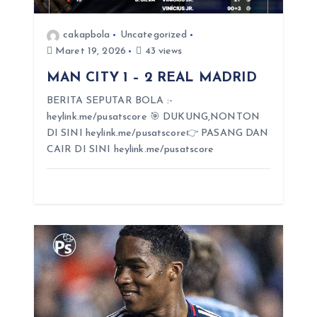
cakapbola
Uncategorized
Maret 19, 2026
43 views
MAN CITY 1 – 2 REAL MADRID
BERITA SEPUTAR BOLA :-
heylink.me/pusatscore 🎯 DUKUNG,NONTON
DI SINI heylink.me/pusatscore👉 PASANG DAN
CAIR DI SINI heylink.me/pusatscore