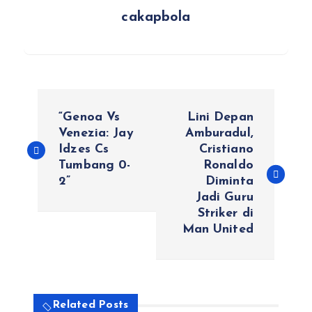
cakapbola
N
“Genoa Vs
Lini Depan
a
Venezia: Jay
Amburadul,
Idzes Cs
Cristiano
Tumbang 0-
Ronaldo
v
2”
Diminta
Jadi Guru
i
Striker di
Man United
g
a
s
Related Posts