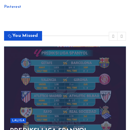
Pinterest
You Missed
LALIGA