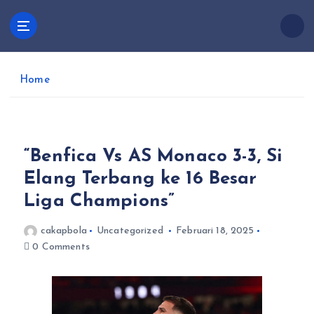
S
k
Cakapbola
i
Pusatscore adalah platform yang hadir untuk para
p
penggemar sepak bola yang ingin selalu up-to-date
t
dengan berita terkini, analisis mendalam, dan
Home
o
percakapan seru seputar dunia sepak bola.
c
o
n
“Benfica Vs AS Monaco 3-3, Si
t
e
Elang Terbang ke 16 Besar
n
Liga Champions”
t
cakapbola
Uncategorized
Februari 18, 2025
0 Comments