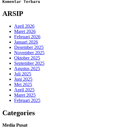
Komentar Terbaru
ARSIP
April 2026
Maret 2026
Februari 2026
Januari 2026
Desember 2025
November 2025
Oktober 2025
September 2025
Agustus 2025
Juli 2025
Juni 2025
Mei 2025
April 2025
Maret 2025
Februari 2025
Categories
Media Pusat