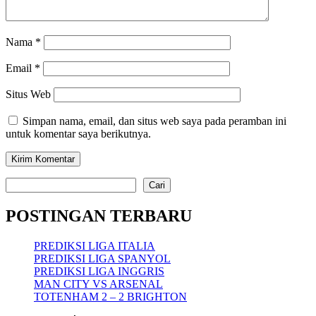
Nama
*
Email
*
Situs Web
Simpan nama, email, dan situs web saya pada peramban ini
untuk komentar saya berikutnya.
Cari
Cari
POSTINGAN TERBARU
PREDIKSI LIGA ITALIA
PREDIKSI LIGA SPANYOL
PREDIKSI LIGA INGGRIS
MAN CITY VS ARSENAL
TOTENHAM 2 – 2 BRIGHTON