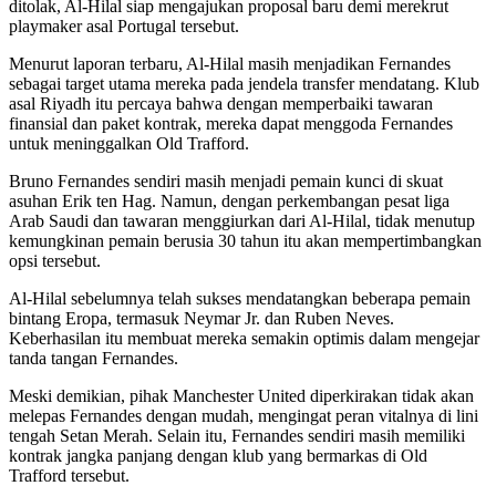
ditolak, Al-Hilal siap mengajukan proposal baru demi merekrut
playmaker asal Portugal tersebut.
Menurut laporan terbaru, Al-Hilal masih menjadikan Fernandes
sebagai target utama mereka pada jendela transfer mendatang. Klub
asal Riyadh itu percaya bahwa dengan memperbaiki tawaran
finansial dan paket kontrak, mereka dapat menggoda Fernandes
untuk meninggalkan Old Trafford.
Bruno Fernandes sendiri masih menjadi pemain kunci di skuat
asuhan Erik ten Hag. Namun, dengan perkembangan pesat liga
Arab Saudi dan tawaran menggiurkan dari Al-Hilal, tidak menutup
kemungkinan pemain berusia 30 tahun itu akan mempertimbangkan
opsi tersebut.
Al-Hilal sebelumnya telah sukses mendatangkan beberapa pemain
bintang Eropa, termasuk Neymar Jr. dan Ruben Neves.
Keberhasilan itu membuat mereka semakin optimis dalam mengejar
tanda tangan Fernandes.
Meski demikian, pihak Manchester United diperkirakan tidak akan
melepas Fernandes dengan mudah, mengingat peran vitalnya di lini
tengah Setan Merah. Selain itu, Fernandes sendiri masih memiliki
kontrak jangka panjang dengan klub yang bermarkas di Old
Trafford tersebut.