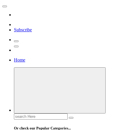
Skip
to
content
Pusatscore adalah platform yang hadir untuk para penggemar sepak
Subscribe
Cakapbola
bola yang ingin selalu up-to-date dengan berita terkini, analisis
mendalam, dan percakapan seru seputar dunia sepak bola.
Home
Search
for:
Or check our Popular Categories...