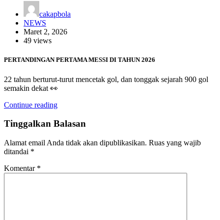
cakapbola
NEWS
Maret 2, 2026
49 views
PERTANDINGAN PERTAMA MESSI DI TAHUN 2026
22 tahun berturut-turut mencetak gol, dan tonggak sejarah 900 gol
semakin dekat 👀
Continue reading
Tinggalkan Balasan
Alamat email Anda tidak akan dipublikasikan.
Ruas yang wajib
ditandai
*
Komentar
*