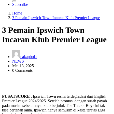
Subscribe
Home
3 Pemain Ipswich Town Incaran Klub Premier League
3 Pemain Ipswich Town
Incaran Klub Premier League
cakapbola
NEWS
Mei 13, 2025
0 Comments
PUSATSCORE
, Ipswich Town resmi terdegradasi dari English
Premier League 2024/2025. Setelah promosi dengan susah payah
pada musim sebelumnya, klub berjuluk The Tractor Boys ini tak
bisa bertahan lama. Ipswich hanya semusim di kasta teratas Liga