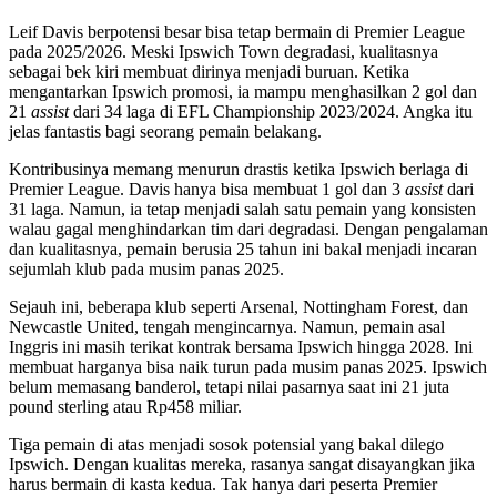
Leif Davis berpotensi besar bisa tetap bermain di Premier League
pada 2025/2026. Meski Ipswich Town degradasi, kualitasnya
sebagai bek kiri membuat dirinya menjadi buruan. Ketika
mengantarkan Ipswich promosi, ia mampu menghasilkan 2 gol dan
21
assist
dari 34 laga di EFL Championship 2023/2024. Angka itu
jelas fantastis bagi seorang pemain belakang.
Kontribusinya memang menurun drastis ketika Ipswich berlaga di
Premier League. Davis hanya bisa membuat 1 gol dan 3
assist
dari
31 laga. Namun, ia tetap menjadi salah satu pemain yang konsisten
walau gagal menghindarkan tim dari degradasi. Dengan pengalaman
dan kualitasnya, pemain berusia 25 tahun ini bakal menjadi incaran
sejumlah klub pada musim panas 2025.
Sejauh ini, beberapa klub seperti Arsenal, Nottingham Forest, dan
Newcastle United, tengah mengincarnya. Namun, pemain asal
Inggris ini masih terikat kontrak bersama Ipswich hingga 2028. Ini
membuat harganya bisa naik turun pada musim panas 2025. Ipswich
belum memasang banderol, tetapi nilai pasarnya saat ini 21 juta
pound sterling atau Rp458 miliar.
Tiga pemain di atas menjadi sosok potensial yang bakal dilego
Ipswich. Dengan kualitas mereka, rasanya sangat disayangkan jika
harus bermain di kasta kedua. Tak hanya dari peserta Premier