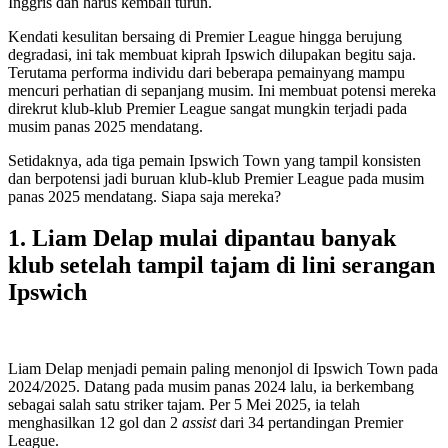
Inggris dan harus kembali turun.
Kendati kesulitan bersaing di Premier League hingga berujung
degradasi, ini tak membuat kiprah Ipswich dilupakan begitu saja.
Terutama performa individu dari beberapa pemainyang mampu
mencuri perhatian di sepanjang musim. Ini membuat potensi mereka
direkrut klub-klub Premier League sangat mungkin terjadi pada
musim panas 2025 mendatang.
Setidaknya, ada tiga pemain Ipswich Town yang tampil konsisten
dan berpotensi jadi buruan klub-klub Premier League pada musim
panas 2025 mendatang. Siapa saja mereka?
1. Liam Delap mulai dipantau banyak
klub setelah tampil tajam di lini serangan
Ipswich
Liam Delap menjadi pemain paling menonjol di Ipswich Town pada
2024/2025. Datang pada musim panas 2024 lalu, ia berkembang
sebagai salah satu striker tajam. Per 5 Mei 2025, ia telah
menghasilkan 12 gol dan 2
assist
dari 34 pertandingan Premier
League.