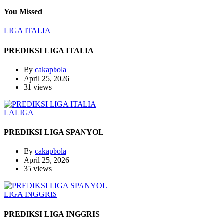
You Missed
LIGA ITALIA
PREDIKSI LIGA ITALIA
By
cakapbola
April 25, 2026
31 views
LALIGA
PREDIKSI LIGA SPANYOL
By
cakapbola
April 25, 2026
35 views
LIGA INGGRIS
PREDIKSI LIGA INGGRIS