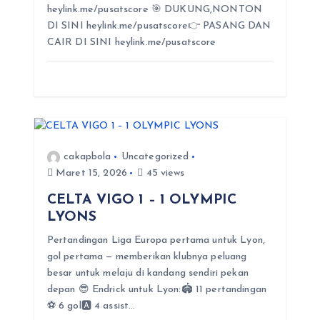
heylink.me/pusatscore 🎯 DUKUNG,NONTON
s
DI SINI heylink.me/pusatscore👉 PASANG DAN
CAIR DI SINI heylink.me/pusatscore
cakapbola
Uncategorized
Maret 15, 2026
45 views
CELTA VIGO 1 – 1 OLYMPIC
LYONS
Pertandingan Liga Europa pertama untuk Lyon,
gol pertama — memberikan klubnya peluang
besar untuk melaju di kandang sendiri pekan
depan 😎 Endrick untuk Lyon:🏟️ 11 pertandingan
⚽ 6 gol🅰️ 4 assist…