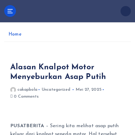
S
k
Cakapbola
i
Pusatscore adalah platform yang hadir untuk para
p
penggemar sepak bola yang ingin selalu up-to-date
t
dengan berita terkini, analisis mendalam, dan
Home
o
percakapan seru seputar dunia sepak bola.
c
o
n
Alasan Knalpot Motor
t
e
Menyeburkan Asap Putih
n
t
cakapbola
Uncategorized
Mei 27, 2025
0 Comments
PUSATBERITA
– Sering kita melihat asap putih
keluar dari knalpot sepeda motor. Hal tersebut