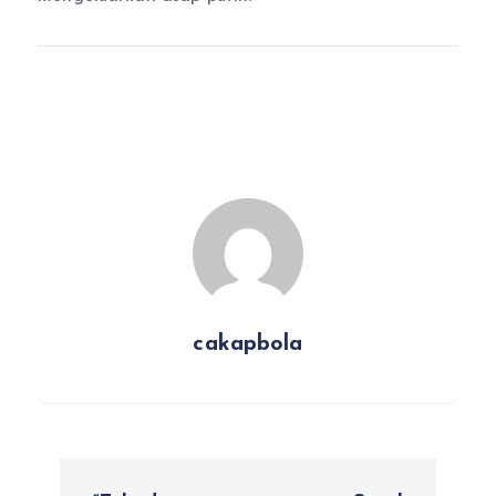
cakapbola
N