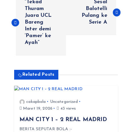
“Tekad
Sesal
a
Thuram
Balotelli
Juara UCL
Pulang ke
Bareng
Serie A
v
Inter demi
‘Pamer’ ke
i
Ayah”
g
a
Related Posts
s
i
cakapbola
Uncategorized
Maret 19, 2026
43 views
p
MAN CITY 1 – 2 REAL MADRID
o
BERITA SEPUTAR BOLA :-