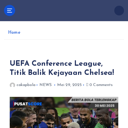
S
k
Cakapbola
i
Pusatscore adalah platform yang hadir untuk para
p
penggemar sepak bola yang ingin selalu up-to-date
t
dengan berita terkini, analisis mendalam, dan
Home
o
percakapan seru seputar dunia sepak bola.
c
o
n
UEFA Conference League,
t
e
Titik Balik Kejayaan Chelsea!
n
t
cakapbola
NEWS
Mei 29, 2025
0 Comments