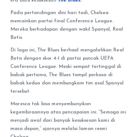
era baru kesuksesan
The Blues.
Pada pertandingan dini hari tadi, Chelsea
memainkan partai final Conference League.
Mereka berhadapan dengan wakil Spanyol, Real
Betis.
Di laga ini, The Blues berhasil mengalahkan Real
Betis dengan skor 4-1 di partai puncak UEFA
Conference League. Meski sempat tertinggal di
babak pertama, The Blues tampil perkasa di
babak kedua dan membungkam tim asal Spanyol
tersebut.
Maresca tak bisa menyembunyikan
kegembiraannya atas pencapaian ini. “Semoga ini
menjadi awal dari banyak kesuksesan kami di
masa depan,” ujarnya melalui laman resmi
Chelsea.