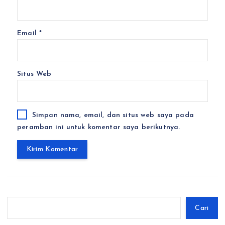
Email
*
Situs Web
Simpan nama, email, dan situs web saya pada
peramban ini untuk komentar saya berikutnya.
Cari
Cari