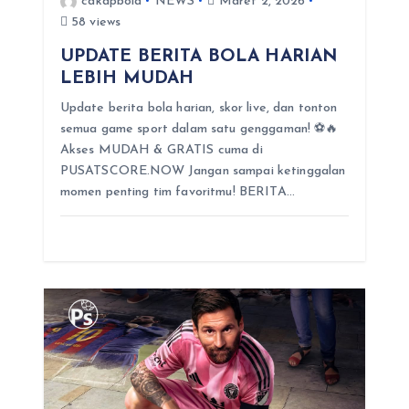
cakapbola
NEWS
Maret 2, 2026
58 views
UPDATE BERITA BOLA HARIAN
LEBIH MUDAH
Update berita bola harian, skor live, dan tonton
semua game sport dalam satu genggaman! ⚽️🔥
Akses MUDAH & GRATIS cuma di
PUSATSCORE.NOW Jangan sampai ketinggalan
momen penting tim favoritmu! BERITA…