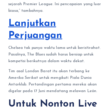
sejarah Premier League. Ini pencapaian yang luar
biasa,” tambahnya.
Lanjutkan
Perjuangan
Chelsea tak punya waktu lama untuk beristirahat.
Pasalnya, The Blues sudah harus bersiap untuk
kompetisi berikutnya dalam waktu dekat.
Tim asal London Barat itu akan terbang ke
Amerika Serikat untuk mengikuti Piala Dunia
Antarklub. Pertandingan pertama mereka akan
digelar pada 17 Juni mendatang melawan León.
Untuk Nonton Live