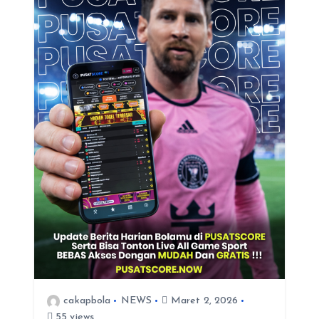
p
o
s
cakapbola
NEWS
Maret 2, 2026
55 views