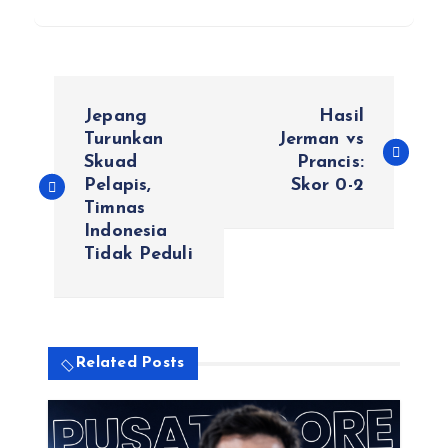
N
Jepang
Hasil
a
Turunkan
Jerman vs
Skuad
Prancis:
Pelapis,
Skor 0-2
v
Timnas
Indonesia
i
Tidak Peduli
g
a
Related Posts
s
i