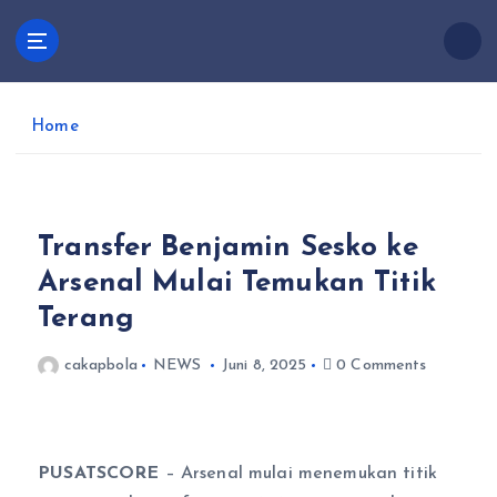
S
k
Cakapbola
i
Pusatscore adalah platform yang hadir untuk para
p
penggemar sepak bola yang ingin selalu up-to-date
t
dengan berita terkini, analisis mendalam, dan
Home
o
percakapan seru seputar dunia sepak bola.
c
o
n
Transfer Benjamin Sesko ke
t
e
Arsenal Mulai Temukan Titik
n
Terang
t
cakapbola
NEWS
Juni 8, 2025
0 Comments
PUSATSCORE
– Arsenal mulai menemukan titik