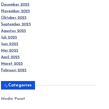
Desember 2025
November 2025
Oktober 2025
September 2025
Agustus 2025
Juli 2025
Juni 2025
Mei 2025
April 2025
Maret 2025
Februari 2025
Categories
Media Pusat