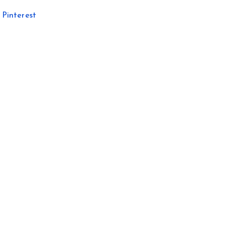
Pinterest