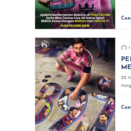
o
Con
s
c
PE
ME
22 t
tong
Con