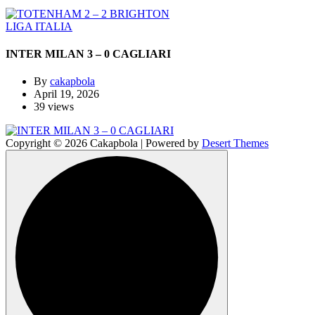
LIGA ITALIA
INTER MILAN 3 – 0 CAGLIARI
By
cakapbola
April 19, 2026
39 views
Copyright © 2026 Cakapbola | Powered by
Desert Themes