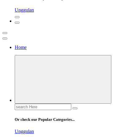
Unggulan
Home
Pusatscore adalah platform yang hadir untuk para penggemar sepak
Cakapbola
bola yang ingin selalu up-to-date dengan berita terkini, analisis
mendalam, dan percakapan seru seputar dunia sepak bola.
Search
for:
Or check our Popular Categories...
Unggulan