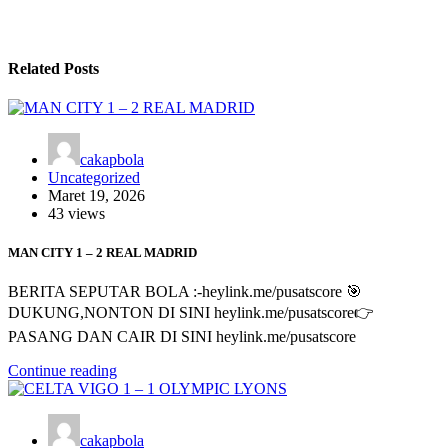
Related Posts
cakapbola
Uncategorized
Maret 19, 2026
43 views
MAN CITY 1 – 2 REAL MADRID
BERITA SEPUTAR BOLA :-heylink.me/pusatscore 🎯
DUKUNG,NONTON DI SINI heylink.me/pusatscore👉
PASANG DAN CAIR DI SINI heylink.me/pusatscore
Continue reading
cakapbola