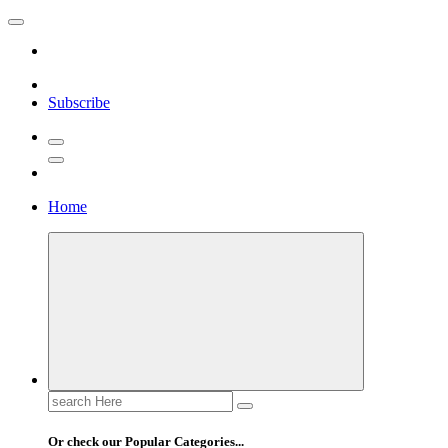
Skip
to
content
Pusatscore adalah platform yang hadir untuk para penggemar sepak
Subscribe
Cakapbola
bola yang ingin selalu up-to-date dengan berita terkini, analisis
mendalam, dan percakapan seru seputar dunia sepak bola.
Home
Search
for:
Or check our Popular Categories...