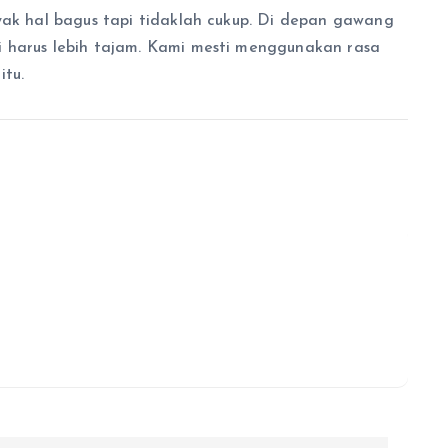
yak hal bagus tapi tidaklah cukup. Di depan gawang
i harus lebih tajam. Kami mesti menggunakan rasa
itu.