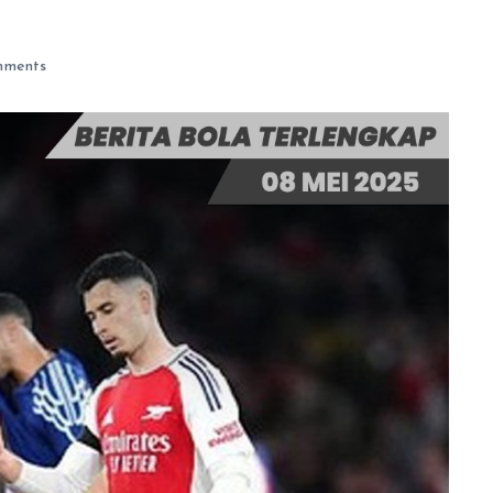
ments