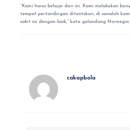
“Kami harus belajar dari ini. Kami melakukan ban
tempat pertandingan ditentukan, di sanalah kam
sakit ini dengan baik,” kata gelandang Norwegia 
cakapbola