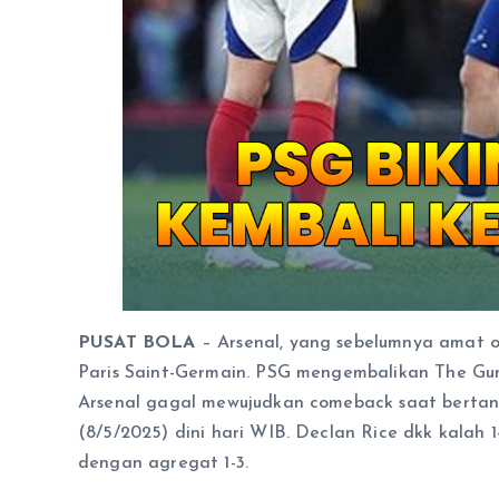
PUSAT BOLA
– Arsenal, yang sebelumnya amat o
Paris Saint-Germain. PSG mengembalikan The Gun
Arsenal gagal mewujudkan comeback saat bertan
(8/5/2025) dini hari WIB. Declan Rice dkk kalah 1
dengan agregat 1-3.