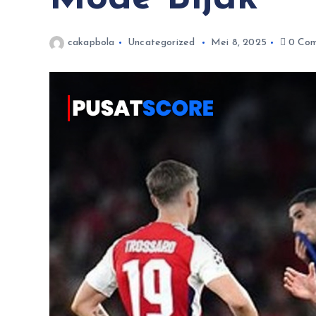
cakapbola
Uncategorized
Mei 8, 2025
0 Com