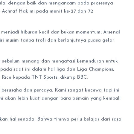
mulai dengan baik dan mengancam pada prosesnya
an Achraf Hakimi pada menit ke-27 dan 72
menjadi hiburan kecil dan bukan momentum. Arsenal
 musim tanpa trofi dan berlanjutnya puasa gelar
n sebelum menang dan mengatasi kemunduran untuk
 pada saat ini dalam hal liga dan Liga Champions,
n Rice kepada TNT Sports, dikutip BBC.
s berusaha dan percaya. Kami sangat kecewa tapi ini
ami akan lebih kuat dengan para pemain yang kembali
n hal senada. Bahwa timnya perlu belajar dari rasa