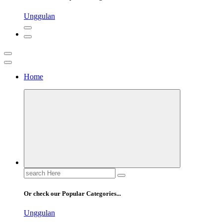
Unggulan
Home
Pusatscore adalah platform yang hadir untuk para penggemar sepak bol
Cakapbola
Search
for:
Or check our Popular Categories...
Unggulan