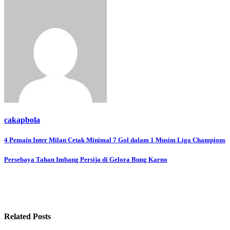
cakapbola
Navigasi
4 Pemain Inter Milan Cetak Minimal 7 Gol dalam 1 Musim Liga Champions
pos
Persebaya Tahan Imbang Persija di Gelora Bung Karno
Related Posts