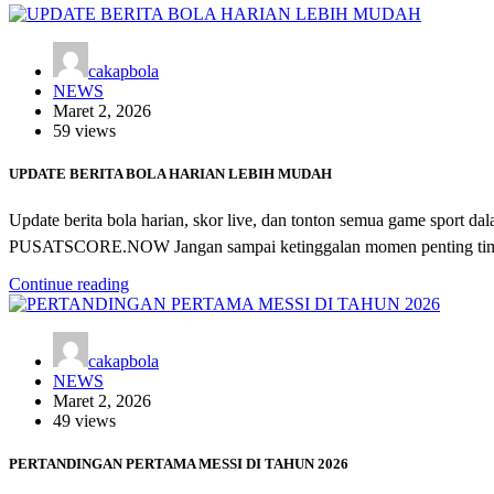
cakapbola
NEWS
Maret 2, 2026
59 views
UPDATE BERITA BOLA HARIAN LEBIH MUDAH
Update berita bola harian, skor live, dan tonton semua game spo
PUSATSCORE.NOW Jangan sampai ketinggalan momen penting ti
Continue reading
cakapbola
NEWS
Maret 2, 2026
49 views
PERTANDINGAN PERTAMA MESSI DI TAHUN 2026