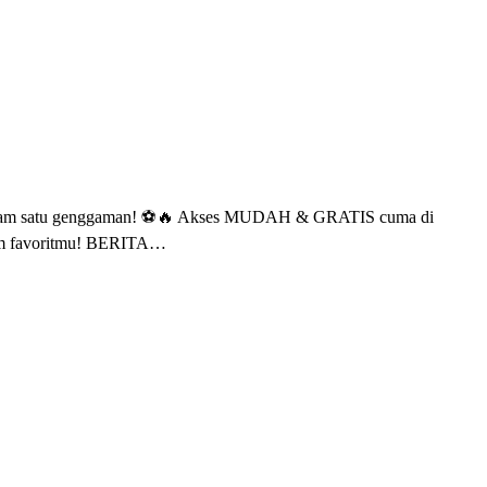
rt dalam satu genggaman! ⚽️🔥 Akses MUDAH & GRATIS cuma di
m favoritmu! BERITA…