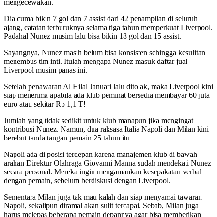
mengecewakan.
Dia cuma bikin 7 gol dan 7 assist dari 42 penampilan di seluruh
ajang, catatan terburuknya selama tiga tahun memperkuat Liverpool.
Padahal Nunez musim lalu bisa bikin 18 gol dan 15 assist.
Sayangnya, Nunez masih belum bisa konsisten sehingga kesulitan
menembus tim inti. Itulah mengapa Nunez masuk daftar jual
Liverpool musim panas ini.
Setelah penawaran Al Hilal Januari lalu ditolak, maka Liverpool kini
siap menerima apabila ada klub peminat bersedia membayar 60 juta
euro atau sekitar Rp 1,1 T!
Jumlah yang tidak sedikit untuk klub manapun jika mengingat
kontribusi Nunez. Namun, dua raksasa Italia Napoli dan Milan kini
berebut tanda tangan pemain 25 tahun itu.
Napoli ada di posisi terdepan karena manajemen klub di bawah
arahan Direktur Olahraga Giovanni Manna sudah mendekati Nunez
secara personal. Mereka ingin mengamankan kesepakatan verbal
dengan pemain, sebelum berdiskusi dengan Liverpool.
Sementara Milan juga tak mau kalah dan siap menyamai tawaran
Napoli, sekalipun diramal akan sulit tercapai. Sebab, Milan juga
harus melepas beberapa pemain depannya agar bisa memberikan