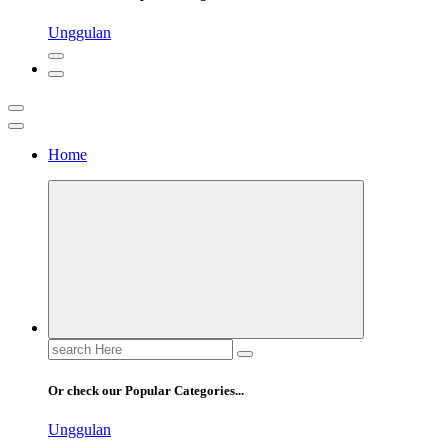
Unggulan
Home
Pusatscore adalah platform yang hadir untuk para penggemar sepak
Cakapbola
bola yang ingin selalu up-to-date dengan berita terkini, analisis
mendalam, dan percakapan seru seputar dunia sepak bola.
Search
for:
Or check our Popular Categories...
Unggulan