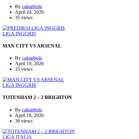
By
cakapbola
April 24, 2026
35 views
LIGA INGGRIS
MAN CITY VS ARSENAL
By
cakapbola
April 19, 2026
33 views
LIGA INGGRIS
TOTENHAM 2 – 2 BRIGHTON
By
cakapbola
April 19, 2026
36 views
LIGA ITALIA