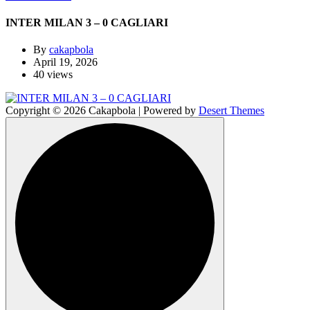
INTER MILAN 3 – 0 CAGLIARI
By
cakapbola
April 19, 2026
40 views
Copyright © 2026 Cakapbola | Powered by
Desert Themes