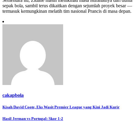
Sementara itu, Zidane masih menikmati masa istirahatnya dari dunia
sepak bola, sambil terus dikaitkan dengan sejumlah proyek besar —
termasuk kemungkinan melatih tim nasional Prancis di masa depan.
cakapbola
Navigasi
Kisah David Coote, Eks Wasit Premier League yang Kini Jadi Kurir
pos
Hasil Jerman vs Portugal: Skor 1-2