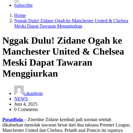
Subscribe
Home
Nggak Dulu! Zidane Ogah ke Manchester United & Chelsea
Meski Dapat Tawaran Menggiurkan
Nggak Dulu! Zidane Ogah ke
Manchester United & Chelsea
Meski Dapat Tawaran
Menggiurkan
cakapbola
NEWS
Juni 4, 2025
0 Comments
PusatBola
– Zinedine Zidane kembali jadi sorotan setelah
dikabarkan menolak tawaran besar dari dua raksasa Premier League,
Manchester United dan Chelsea. Pelatih asal Prancis itu rupanya