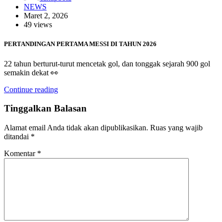
NEWS
Maret 2, 2026
49 views
PERTANDINGAN PERTAMA MESSI DI TAHUN 2026
22 tahun berturut-turut mencetak gol, dan tonggak sejarah 900 gol
semakin dekat 👀
Continue reading
Tinggalkan Balasan
Alamat email Anda tidak akan dipublikasikan.
Ruas yang wajib
ditandai
*
Komentar
*