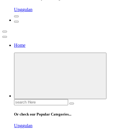
Unggulan
Home
Pusatscore adalah platform yang hadir untuk para penggemar sepak
Cakapbola
bola yang ingin selalu up-to-date dengan berita terkini, analisis
mendalam, dan percakapan seru seputar dunia sepak bola.
Search
for:
Or check our Popular Categories...
Unggulan