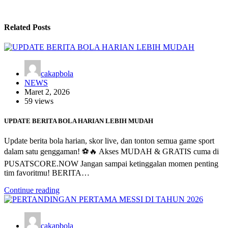
Related Posts
cakapbola
NEWS
Maret 2, 2026
59 views
UPDATE BERITA BOLA HARIAN LEBIH MUDAH
Update berita bola harian, skor live, dan tonton semua game sport
dalam satu genggaman! ⚽️🔥 Akses MUDAH & GRATIS cuma di
PUSATSCORE.NOW Jangan sampai ketinggalan momen penting
tim favoritmu! BERITA…
Continue reading
cakapbola