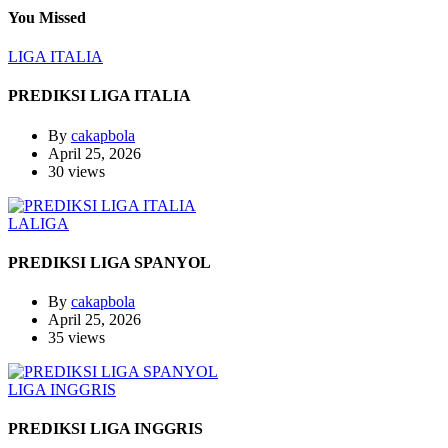
You Missed
LIGA ITALIA
PREDIKSI LIGA ITALIA
By
cakapbola
April 25, 2026
30 views
LALIGA
PREDIKSI LIGA SPANYOL
By
cakapbola
April 25, 2026
35 views
LIGA INGGRIS
PREDIKSI LIGA INGGRIS