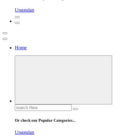
Unggulan
Home
Pusatscore adalah platform yang hadir untuk para penggemar sepak bol
Cakapbola
Search
for:
Or check our Popular Categories...
Unggulan