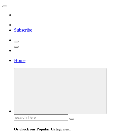
Skip
to
content
Pusatscore adalah platform yang hadir untuk para penggemar sepak bol
Subscribe
Cakapbola
Home
Search
for:
Or check our Popular Categories...