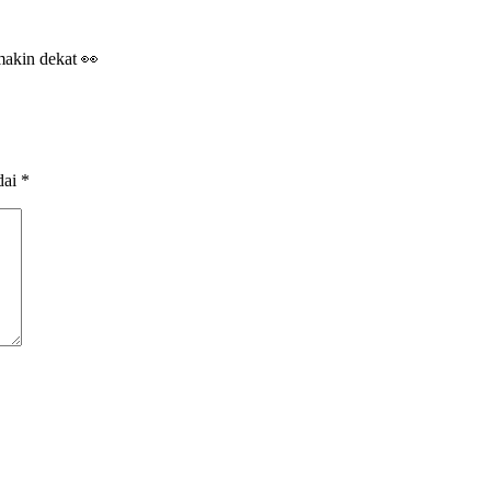
makin dekat 👀
dai
*