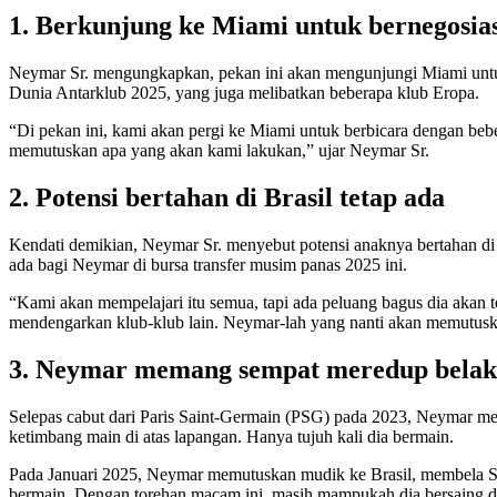
1. Berkunjung ke Miami untuk bernegosia
Neymar Sr. mengungkapkan, pekan ini akan mengunjungi Miami untuk b
Dunia Antarklub 2025, yang juga melibatkan beberapa klub Eropa.
“Di pekan ini, kami akan pergi ke Miami untuk berbicara dengan be
memutuskan apa yang akan kami lakukan,” ujar Neymar Sr.
2. Potensi bertahan di Brasil tetap ada
Kendati demikian, Neymar Sr. menyebut potensi anaknya bertahan di B
ada bagi Neymar di bursa transfer musim panas 2025 ini.
“Kami akan mempelajari itu semua, tapi ada peluang bagus dia akan te
mendengarkan klub-klub lain. Neymar-lah yang nanti akan memutuska
3. Neymar memang sempat meredup belak
Selepas cabut dari Paris Saint-Germain (PSG) pada 2023, Neymar mer
ketimbang main di atas lapangan. Hanya tujuh kali dia bermain.
Pada Januari 2025, Neymar memutuskan mudik ke Brasil, membela San
bermain. Dengan torehan macam ini, masih mampukah dia bersaing 