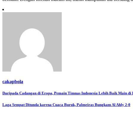
cakapbola
Navigasi
Daripada Cadangan di Eropa, Pemain Timnas Indonesia Lebih Baik Main di 
pos
Laga Sempat Ditunda karena Cuaca Buruk, Palmeiras Bungkam Al Ahly 2-0