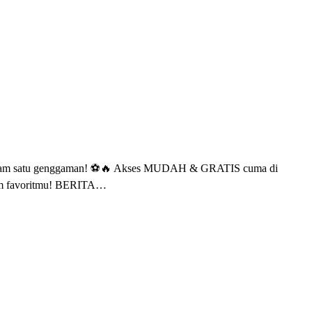
rt dalam satu genggaman! ⚽️🔥 Akses MUDAH & GRATIS cuma di
m favoritmu! BERITA…