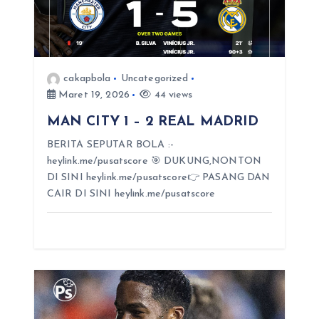
cakapbola
Uncategorized
Maret 19, 2026
44 views
MAN CITY 1 – 2 REAL MADRID
BERITA SEPUTAR BOLA :-
heylink.me/pusatscore 🎯 DUKUNG,NONTON
DI SINI heylink.me/pusatscore👉 PASANG DAN
CAIR DI SINI heylink.me/pusatscore