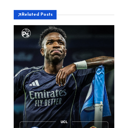
g
a
Related Posts
s
i
p
o
s