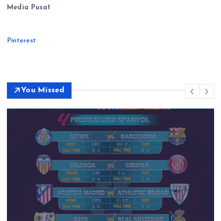
Media Pusat
Pinterest
You Missed