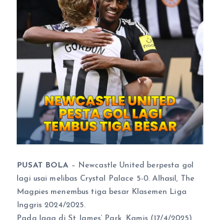
PUSAT BOLA
– Newcastle United berpesta gol
lagi usai melibas Crystal Palace 5-0. Alhasil, The
Magpies menembus tiga besar Klasemen Liga
Inggris 2024/2025.
Pada laga di St James’ Park, Kamis (17/4/2025)