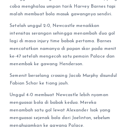
coba menghalau umpan tarik Harvey Barnes tapi
malah membuat bola masuk gawangnya sendiri.
Setelah unggul 2-0, Newcastle menaikkan
intensitas serangan sehingga menambah dua gol
lagi di masa injury time babak pertama. Barnes
mencatatkan namanya di papan skor pada menit
ke-47 setelah mengecoh satu pemain Palace dan
menembak ke gawang Henderson.
Semenit berselang crossing Jacob Murphy disundul
Fabian Schar ke tiang jauh.
Unggul 4-0 membuat Newcastle lebih nyaman
menguasai bola di babak kedua. Mereka
menambah satu gol lewat Alexander Isak yang
menguasai sejenak bola dari Joelinton, sebelum
menghujamkan ke gawang Palace.