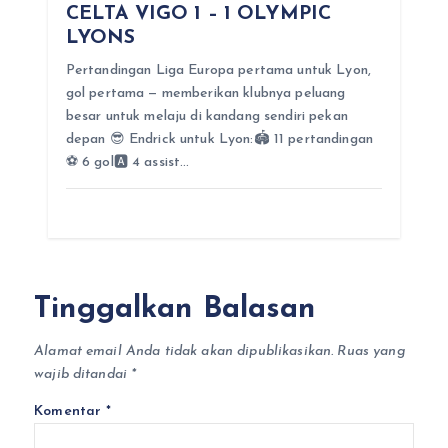
CELTA VIGO 1 – 1 OLYMPIC
LYONS
Pertandingan Liga Europa pertama untuk Lyon,
gol pertama — memberikan klubnya peluang
besar untuk melaju di kandang sendiri pekan
depan 😎 Endrick untuk Lyon:🏟️ 11 pertandingan
⚽ 6 gol🅰️ 4 assist…
Tinggalkan Balasan
Alamat email Anda tidak akan dipublikasikan.
Ruas yang
wajib ditandai
*
Komentar
*