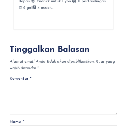
depan 😎 Endrick untuk Lyon:🏟️ 11 pertandingan
⚽ 6 gol🅰️ 4 assist…
Tinggalkan Balasan
Alamat email Anda tidak akan dipublikasikan.
Ruas yang
wajib ditandai
*
Komentar
*
Nama
*