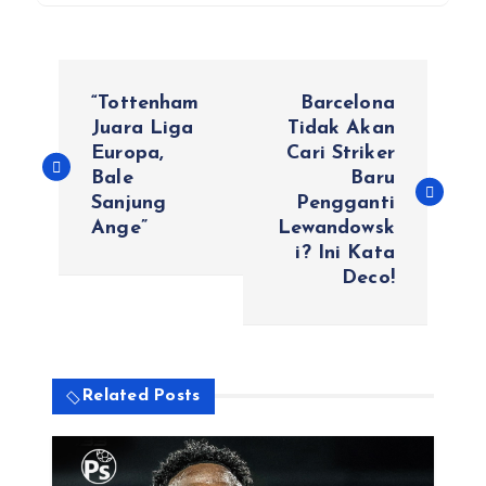
N
“Tottenham
Barcelona
a
Juara Liga
Tidak Akan
Europa,
Cari Striker
Bale
Baru
v
Sanjung
Pengganti
Ange”
Lewandowsk
i
i? Ini Kata
Deco!
g
a
s
Related Posts
i