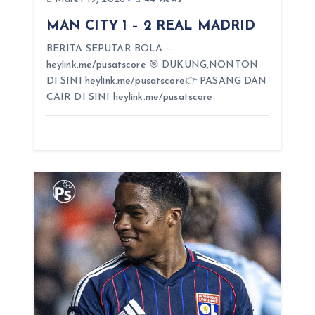
MAN CITY 1 – 2 REAL MADRID
BERITA SEPUTAR BOLA :-
heylink.me/pusatscore 🎯 DUKUNG,NONTON
DI SINI heylink.me/pusatscore👉 PASANG DAN
CAIR DI SINI heylink.me/pusatscore