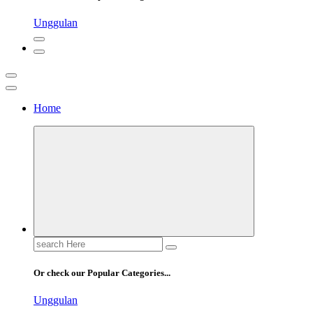
Unggulan
Home
Pusatscore adalah platform yang hadir untuk para penggemar sepak
Cakapbola
bola yang ingin selalu up-to-date dengan berita terkini, analisis
mendalam, dan percakapan seru seputar dunia sepak bola.
Search
for:
Or check our Popular Categories...
Unggulan