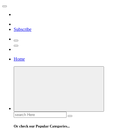
Skip
to
content
Pusatscore adalah platform yang hadir untuk para penggemar sepak
Subscribe
Cakapbola
bola yang ingin selalu up-to-date dengan berita terkini, analisis
mendalam, dan percakapan seru seputar dunia sepak bola.
Home
Search
for:
Or check our Popular Categories...