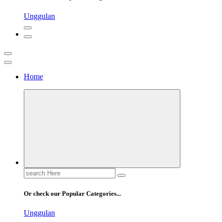
Unggulan
Home
Pusatscore adalah platform yang hadir untuk para penggemar sepak
Cakapbola
bola yang ingin selalu up-to-date dengan berita terkini, analisis
mendalam, dan percakapan seru seputar dunia sepak bola.
Search
for:
Or check our Popular Categories...
Unggulan