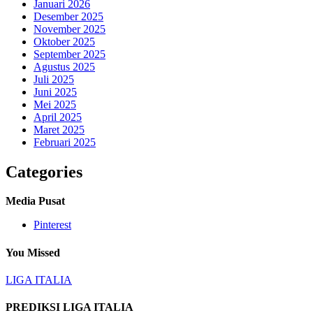
Januari 2026
Desember 2025
November 2025
Oktober 2025
September 2025
Agustus 2025
Juli 2025
Juni 2025
Mei 2025
April 2025
Maret 2025
Februari 2025
Categories
Media Pusat
Pinterest
You Missed
LIGA ITALIA
PREDIKSI LIGA ITALIA