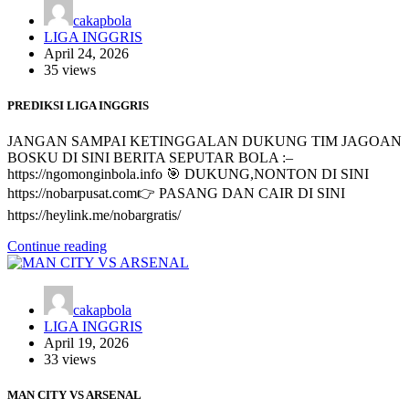
cakapbola
LIGA INGGRIS
April 24, 2026
35 views
PREDIKSI LIGA INGGRIS
JANGAN SAMPAI KETINGGALAN DUKUNG TIM JAGOAN
BOSKU DI SINI BERITA SEPUTAR BOLA :–
https://ngomonginbola.info 🎯 DUKUNG,NONTON DI SINI
https://nobarpusat.com👉 PASANG DAN CAIR DI SINI
https://heylink.me/nobargratis/
Continue reading
cakapbola
LIGA INGGRIS
April 19, 2026
33 views
MAN CITY VS ARSENAL