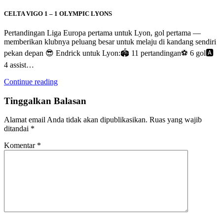
CELTA VIGO 1 – 1 OLYMPIC LYONS
Pertandingan Liga Europa pertama untuk Lyon, gol pertama —
memberikan klubnya peluang besar untuk melaju di kandang sendiri
pekan depan 😎 Endrick untuk Lyon:🏟️ 11 pertandingan⚽ 6 gol🅰️
4 assist…
Continue reading
Tinggalkan Balasan
Alamat email Anda tidak akan dipublikasikan.
Ruas yang wajib
ditandai
*
Komentar
*