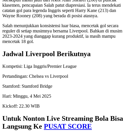
klasemen, pencapaian Salah patut diapresiasi. Ia terus mendekati
catatan gol para legenda Inggris seperti Harry Kane (213) dan
Wayne Rooney (208) yang berada di posisi atasnya.
Salah menunjukkan konsistensi luar biasa, mencetak gol secara
reguler di setiap musimnya bersama Liverpool. Bahkan di musim
2023-2024 yang dianggap kurang produktif, ia masih mampu
mencetak 18 gol.
Jadwal Liverpool Berikutnya
Kompetisi: Liga Inggris/Premier League
Pertandingan: Chelsea vs Liverpool
Stamford: Stamford Bridge
Hari: Minggu, 4 Mei 2025
Kickoff: 22.30 WIB
Untuk Nonton Live Streaming Bola Bisa
Langsung Ke
PUSAT SCORE