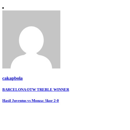
cakapbola
Navigasi
BARCELONA OTW TREBLE WINNER
pos
Hasil Juventus vs Monza: Skor 2-0