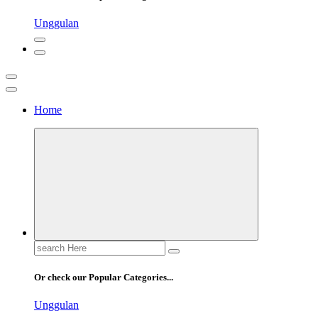
Unggulan
Home
Pusatscore adalah platform yang hadir untuk para penggemar sepak
Cakapbola
bola yang ingin selalu up-to-date dengan berita terkini, analisis
mendalam, dan percakapan seru seputar dunia sepak bola.
Search
for:
Or check our Popular Categories...
Unggulan