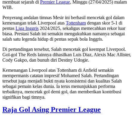
membuat sejarah di
Premier League
, Minggu (27/04/2025) malam
WIB.
Penyerang andalan timnas Mesir ini berhasil mencetak gol dalam
kemenangan telak Liverpool atas
Tottenham
dengan skor 5-1 di
pentas
Liga Inggris
2024/2025, sekaligus memecahkan rekor luar
biasa. Prestasi Salah ini semakin mengukuhkan namanya sebagai
salah satu legenda hidup di pentas sepak bola Inggris.
Di pertandingan tersebut, Salah mencetak gol keempat Liverpool.
Gol-gol The Reds lainnya dihasilkan Luis Diaz, Alexis Mac Allister,
Cody Gakpo, dan bunuh diri Destiny Udogie.
Kemenangan Liverpool atas Tottenham di Anfield semakin
mempermanis catatan impresif Mohamed Salah. Pertandingan
tersebut juga menjadi bukti nyata konsistensi dan kualitas Salah
sebagai pemain kelas dunia. Ia terus menunjukkan performa
terbaiknya, mencetak gol demi gol, dan memberikan kontribusi
signifikan bagi timnya.
Raja Gol Asing Premier League