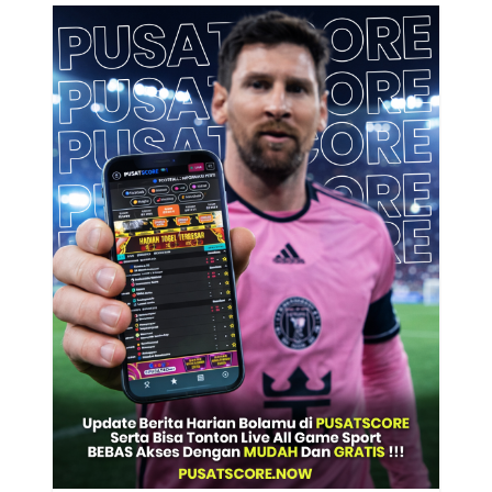
s
i
p
o
s