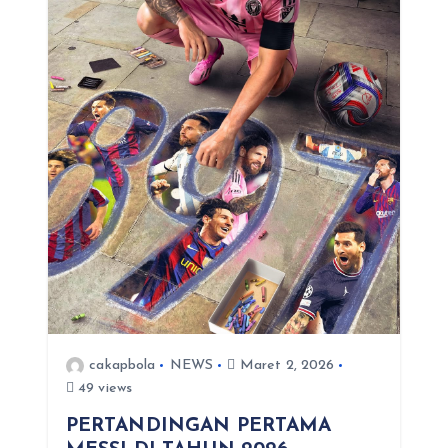
cakapbola
NEWS
Maret 2, 2026
49 views
PERTANDINGAN PERTAMA