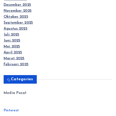
Desember 2025
November 2025
Oktober 2025
September 2025
Agustus 2025
Juli 2025
Juni 2025
Mei 2025
April 2025
Maret 2025
Februari 2025
Categories
Media Pusat
Pinterest