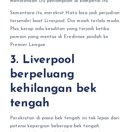
menorehkan 132 penampilan di kompetisi itu.
Sementara itu, merekrut Hato bisa jadi perjudian
tersendiri buat Liverpool. Dia masih terlalu muda.
Plus, kerap ada kesulitan yang terjadi ketika
pemain yang mentas di Eredivisie pindah ke
Premier League.
3. Liverpool
berpeluang
kehilangan bek
tengah
Perekrutan di posisi bek tengah ini tak lepas dari
potensi kepergian beberapa bek tengah