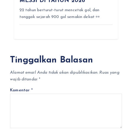
MESSI DI TAHUN 2026
22 tahun berturut-turut mencetak gol, dan
tonggak sejarah 900 gol semakin dekat 👀
Tinggalkan Balasan
Alamat email Anda tidak akan dipublikasikan.
Ruas yang
wajib ditandai
*
Komentar
*