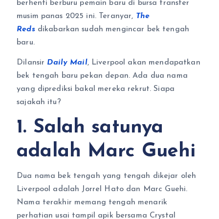
berhenti berburu pemain baru di bursa transfer
musim panas 2025 ini. Teranyar,
The
Reds
dikabarkan sudah mengincar bek tengah
baru.
Dilansir
Daily Mail
, Liverpool akan mendapatkan
bek tengah baru pekan depan. Ada dua nama
yang diprediksi bakal mereka rekrut. Siapa
sajakah itu?
1. Salah satunya
adalah Marc Guehi
Dua nama bek tengah yang tengah dikejar oleh
Liverpool adalah Jorrel Hato dan Marc Guehi.
Nama terakhir memang tengah menarik
perhatian usai tampil apik bersama Crystal