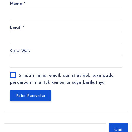
Nama
*
Email
*
Situs Web
Simpan nama, email, dan situs web saya pada
peramban ini untuk komentar saya berikutnya.
Cari
Cari