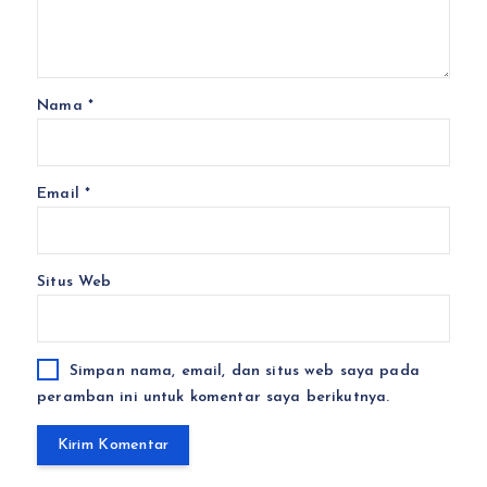
Nama
*
Email
*
Situs Web
Simpan nama, email, dan situs web saya pada
peramban ini untuk komentar saya berikutnya.