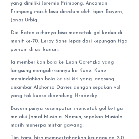
yang dimiliki Jeremie Frimpong. Ancaman
Frimpong masih bisa diredam oleh kiper Bayern,
Jonas Urbig.
Die Roten akhirnya bisa mencetak gol kedua di
menit ke-70. Leroy Sane lepas dari kepungan tiga
pemain di sisi kanan.
Ia memberikan bola ke Leon Goretzka yang
langsung mengalirkannya ke Kane. Kane
memindahkan bola ke sisi kiri yang langsung
disambar Alphonso Davies dengan sepakan voli
yang tak kuasa dibendung Hradecky
Bayern punya kesempatan mencetak gol ketiga
melalui Jamal Musiala. Namun, sepakan Musiala
masih menerpa mistar gawang.
Tim tamu bisa mempertahankan keunggulan 2-0