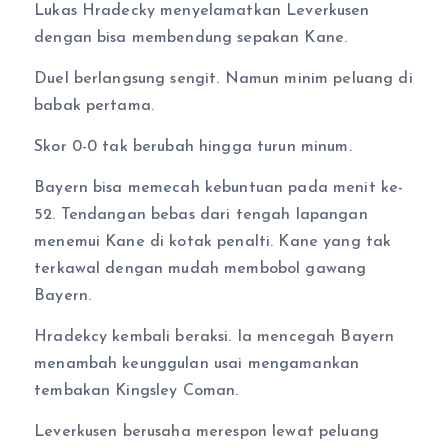
Lukas Hradecky menyelamatkan Leverkusen
dengan bisa membendung sepakan Kane.
Duel berlangsung sengit. Namun minim peluang di
babak pertama.
Skor 0-0 tak berubah hingga turun minum.
Bayern bisa memecah kebuntuan pada menit ke-
52. Tendangan bebas dari tengah lapangan
menemui Kane di kotak penalti. Kane yang tak
terkawal dengan mudah membobol gawang
Bayern.
Hradekcy kembali beraksi. Ia mencegah Bayern
menambah keunggulan usai mengamankan
tembakan Kingsley Coman.
Leverkusen berusaha merespon lewat peluang