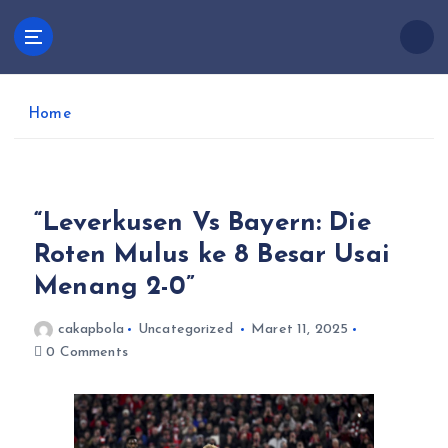
S
k
Cakapbola
i
Pusatscore adalah platform yang hadir untuk para
p
penggemar sepak bola yang ingin selalu up-to-date
t
dengan berita terkini, analisis mendalam, dan
Home
o
percakapan seru seputar dunia sepak bola.
c
o
n
“Leverkusen Vs Bayern: Die
t
e
Roten Mulus ke 8 Besar Usai
n
Menang 2-0”
t
cakapbola
Uncategorized
Maret 11, 2025
0 Comments