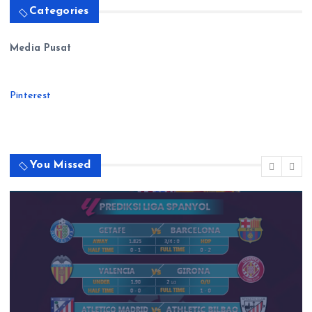
Categories
Media Pusat
Pinterest
You Missed