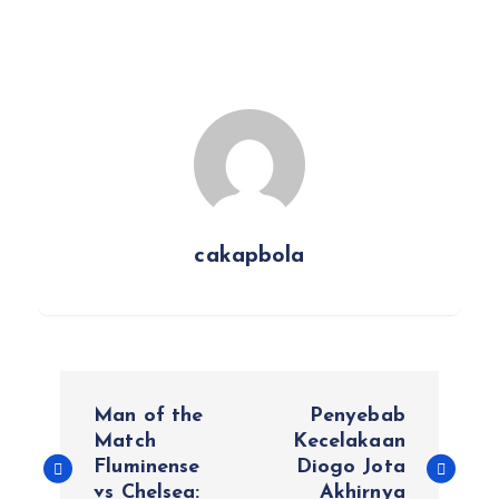
cakapbola
N
Man of the
Penyebab
a
Match
Kecelakaan
Fluminense
Diogo Jota
vs Chelsea:
Akhirnya