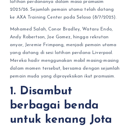
latihan perdananya dalam masa pramusim
2025/26. Sejumlah pemain utama telah datang
ke AXA Training Center pada Selasa (8/7/2025).
Mohamed Salah, Conor Bradley, Wataru Endo,
Andy Robertson, Joe Gomez, hingga rekrutan
anyar, Jeremie Frimpong, menjadi pemain utama
yang datang di sesi latihan perdana Liverpool.
Mereka hadir menggunakan mobil masing-masing
dalam momen tersebut, bersama dengan sejumlah
pemain muda yang diproyeksikan ikut pramusim.
1. Disambut
berbagai benda
untuk kenang Jota