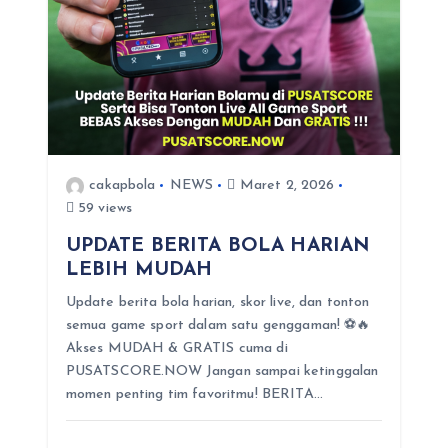
cakapbola
NEWS
Maret 2, 2026
59 views
UPDATE BERITA BOLA HARIAN
LEBIH MUDAH
Update berita bola harian, skor live, dan tonton
semua game sport dalam satu genggaman! ⚽️🔥
Akses MUDAH & GRATIS cuma di
PUSATSCORE.NOW Jangan sampai ketinggalan
momen penting tim favoritmu! BERITA…