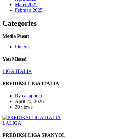
Maret 2025
Februari 2025
Categories
Media Pusat
Pinterest
You Missed
LIGA ITALIA
PREDIKSI LIGA ITALIA
By
cakapbola
April 25, 2026
30 views
LALIGA
PREDIKSI LIGA SPANYOL