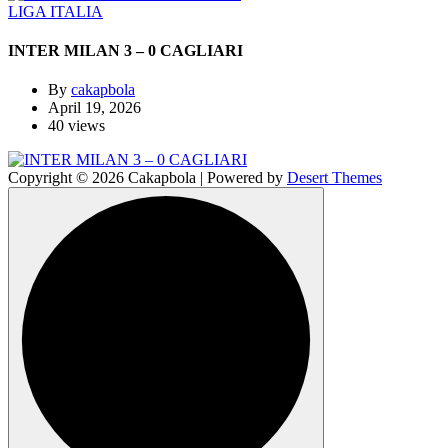
LIGA ITALIA
INTER MILAN 3 – 0 CAGLIARI
By
cakapbola
April 19, 2026
40 views
Copyright © 2026 Cakapbola | Powered by
Desert Themes