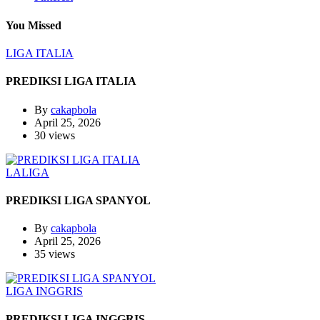
You Missed
LIGA ITALIA
PREDIKSI LIGA ITALIA
By
cakapbola
April 25, 2026
30 views
LALIGA
PREDIKSI LIGA SPANYOL
By
cakapbola
April 25, 2026
35 views
LIGA INGGRIS
PREDIKSI LIGA INGGRIS