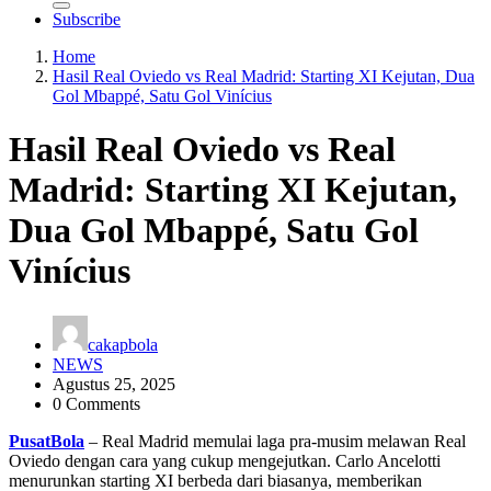
Subscribe
Home
Hasil Real Oviedo vs Real Madrid: Starting XI Kejutan, Dua
Gol Mbappé, Satu Gol Vinícius
Hasil Real Oviedo vs Real
Madrid: Starting XI Kejutan,
Dua Gol Mbappé, Satu Gol
Vinícius
cakapbola
NEWS
Agustus 25, 2025
0 Comments
PusatBola
– Real Madrid memulai laga pra-musim melawan Real
Oviedo dengan cara yang cukup mengejutkan. Carlo Ancelotti
menurunkan starting XI berbeda dari biasanya, memberikan