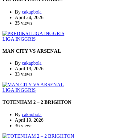
By
cakapbola
April 24, 2026
35 views
LIGA INGGRIS
MAN CITY VS ARSENAL
By
cakapbola
April 19, 2026
33 views
LIGA INGGRIS
TOTENHAM 2 – 2 BRIGHTON
By
cakapbola
April 19, 2026
36 views