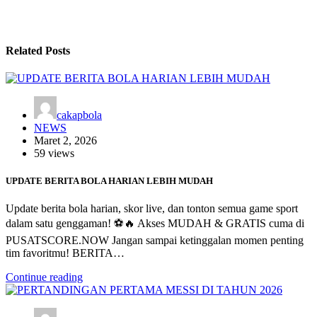
Related Posts
cakapbola
NEWS
Maret 2, 2026
59 views
UPDATE BERITA BOLA HARIAN LEBIH MUDAH
Update berita bola harian, skor live, dan tonton semua game sport
dalam satu genggaman! ⚽️🔥 Akses MUDAH & GRATIS cuma di
PUSATSCORE.NOW Jangan sampai ketinggalan momen penting
tim favoritmu! BERITA…
Continue reading