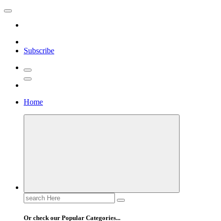
Skip
to
content
Pusatscore adalah platform yang hadir untuk para penggemar sepak
Subscribe
Cakapbola
bola yang ingin selalu up-to-date dengan berita terkini, analisis
mendalam, dan percakapan seru seputar dunia sepak bola.
Home
Search
for:
Or check our Popular Categories...