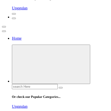
Unggulan
Home
Pusatscore adalah platform yang hadir untuk para penggemar sepak
Cakapbola
bola yang ingin selalu up-to-date dengan berita terkini, analisis
mendalam, dan percakapan seru seputar dunia sepak bola.
Search
for:
Or check our Popular Categories...
Unggulan