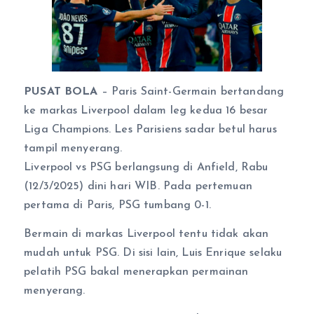
PUSAT BOLA
– Paris Saint-Germain bertandang
ke markas Liverpool dalam leg kedua 16 besar
Liga Champions. Les Parisiens sadar betul harus
tampil menyerang.
Liverpool vs PSG berlangsung di Anfield, Rabu
(12/3/2025) dini hari WIB. Pada pertemuan
pertama di Paris, PSG tumbang 0-1.
Bermain di markas Liverpool tentu tidak akan
mudah untuk PSG. Di sisi lain, Luis Enrique selaku
pelatih PSG bakal menerapkan permainan
menyerang.