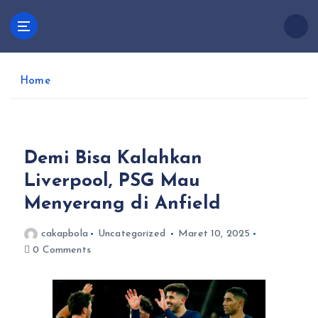
S
k
Cakapbola
i
Pusatscore adalah platform yang hadir untuk para
p
penggemar sepak bola yang ingin selalu up-to-date
t
dengan berita terkini, analisis mendalam, dan
Home
o
percakapan seru seputar dunia sepak bola.
c
o
n
Demi Bisa Kalahkan
t
e
Liverpool, PSG Mau
n
Menyerang di Anfield
t
cakapbola
Uncategorized
Maret 10, 2025
0 Comments