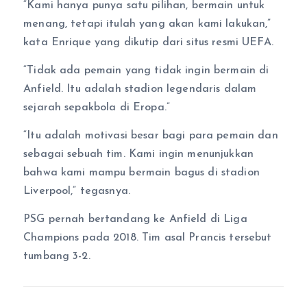
“Kami hanya punya satu pilihan, bermain untuk
menang, tetapi itulah yang akan kami lakukan,”
kata Enrique yang dikutip dari situs resmi UEFA.
“Tidak ada pemain yang tidak ingin bermain di
Anfield. Itu adalah stadion legendaris dalam
sejarah sepakbola di Eropa.”
“Itu adalah motivasi besar bagi para pemain dan
sebagai sebuah tim. Kami ingin menunjukkan
bahwa kami mampu bermain bagus di stadion
Liverpool,” tegasnya.
PSG pernah bertandang ke Anfield di Liga
Champions pada 2018. Tim asal Prancis tersebut
tumbang 3-2.