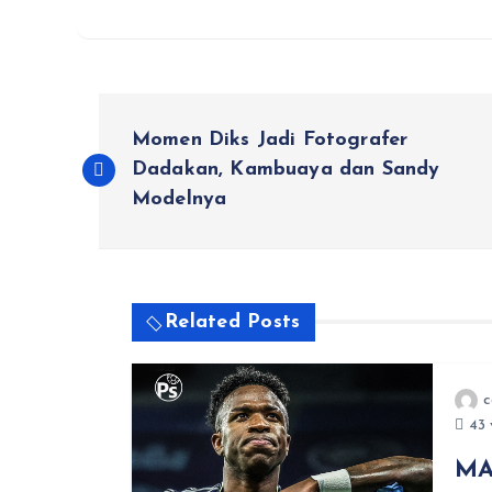
N
Momen Diks Jadi Fotografer
a
Dadakan, Kambuaya dan Sandy
Modelnya
v
i
Related Posts
g
c
a
43 
MA
s