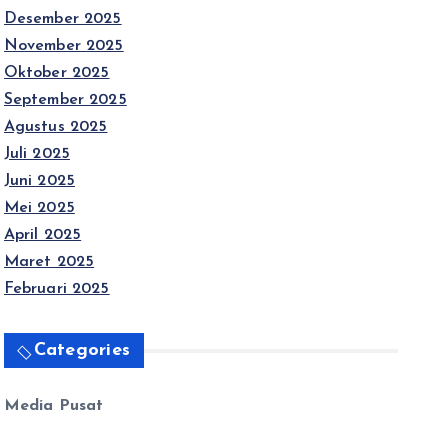
Desember 2025
November 2025
Oktober 2025
September 2025
Agustus 2025
Juli 2025
Juni 2025
Mei 2025
April 2025
Maret 2025
Februari 2025
Categories
Media Pusat