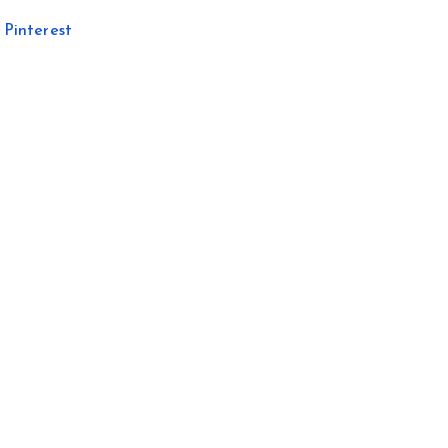
Pinterest