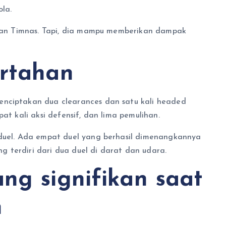
ola.
angan Timnas. Tapi, dia mampu memberikan dampak
ertahan
enciptakan dua clearances dan satu kali headed
at kali aksi defensif, dan lima pemulihan.
rduel. Ada empat duel yang berhasil dimenangkannya
 terdiri dari dua duel di darat dan udara.
ang signifikan saat
n