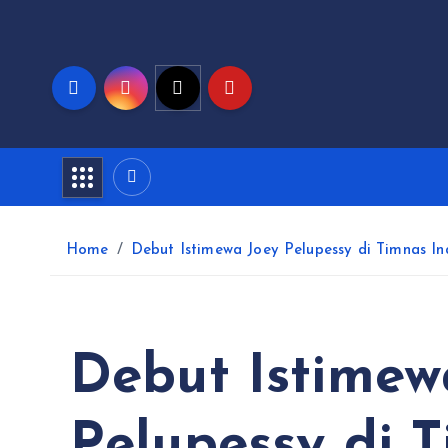
S
k
i
p
t
o
c
o
n
Home
Debut Istimewa Joey Pelupessy di Timnas In
t
e
n
t
Debut Istimew
Pelupessy di 