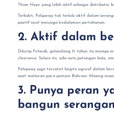
Thom Haye yang lebih aktif sebagai distributor b
Terbukti, Pelupessy tak terlalu aktif dalam ser
positif saat menjaga kedalaman pertahanan.
2. Aktif dalam b
Dikutip Fotmob, gelandang 31 tahun itu mampu m
clearance. Selain itu, ada satu potongan bola, emp
Pelupessy juga tercatat begitu agresif dalam be
saat melawan para pemain Bahrain. Masing-masing
3. Punya peran y
bangun seranga