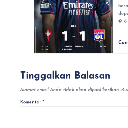
besa
depa
⚽ 6 
Con
Tinggalkan Balasan
Alamat email Anda tidak akan dipublikasikan.
Ru
Komentar
*