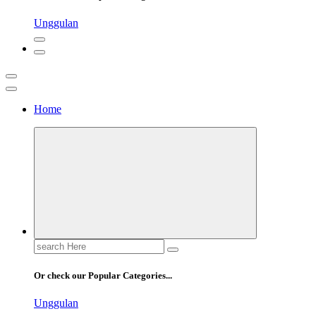
Unggulan
Home
Pusatscore adalah platform yang hadir untuk para penggemar sepak
Cakapbola
bola yang ingin selalu up-to-date dengan berita terkini, analisis
mendalam, dan percakapan seru seputar dunia sepak bola.
Search
for:
Or check our Popular Categories...
Unggulan