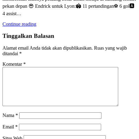
pekan depan 😎 Endrick untuk Lyon:🏟️ 11 pertandingan⚽ 6 gol🅰️
4 assist…
Continue reading
Tinggalkan Balasan
Alamat email Anda tidak akan dipublikasikan.
Ruas yang wajib
ditandai
*
Komentar
*
Nama
*
Email
*
Situs Web