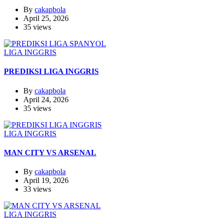
By
cakapbola
April 25, 2026
35 views
LIGA INGGRIS
PREDIKSI LIGA INGGRIS
By
cakapbola
April 24, 2026
35 views
LIGA INGGRIS
MAN CITY VS ARSENAL
By
cakapbola
April 19, 2026
33 views
LIGA INGGRIS