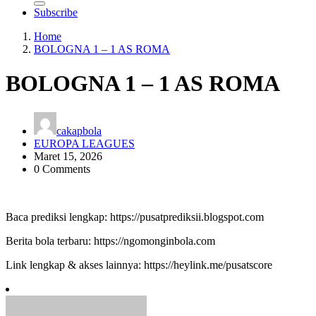
Subscribe
Home
BOLOGNA 1 – 1 AS ROMA
BOLOGNA 1 – 1 AS ROMA
cakapbola
EUROPA LEAGUES
Maret 15, 2026
0 Comments
Baca prediksi lengkap: https://pusatprediksii.blogspot.com
Berita bola terbaru: https://ngomonginbola.com
Link lengkap & akses lainnya: https://heylink.me/pusatscore