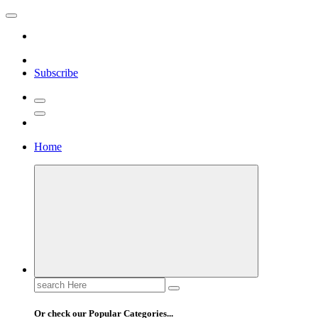
Skip
to
content
Pusatscore adalah platform yang hadir untuk para penggemar sepak
Subscribe
Cakapbola
bola yang ingin selalu up-to-date dengan berita terkini, analisis
mendalam, dan percakapan seru seputar dunia sepak bola.
Home
Search
for:
Or check our Popular Categories...