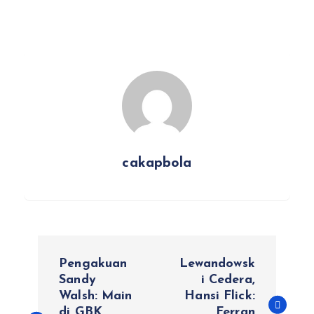
cakapbola
N
Pengakuan
Lewandowsk
a
Sandy
i Cedera,
Walsh: Main
Hansi Flick:
di GBK,
Ferran