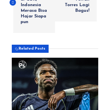
v
Indonesia
Torres Lagi
Merasa Bisa
Bagus!
i
Hajar Siapa
pun
g
a
s
Related Posts
i
p
o
s