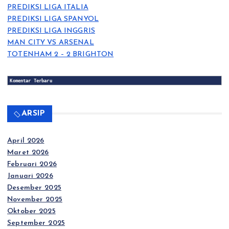
PREDIKSI LIGA ITALIA
PREDIKSI LIGA SPANYOL
PREDIKSI LIGA INGGRIS
MAN CITY VS ARSENAL
TOTENHAM 2 – 2 BRIGHTON
Komentar Terbaru
ARSIP
April 2026
Maret 2026
Februari 2026
Januari 2026
Desember 2025
November 2025
Oktober 2025
September 2025