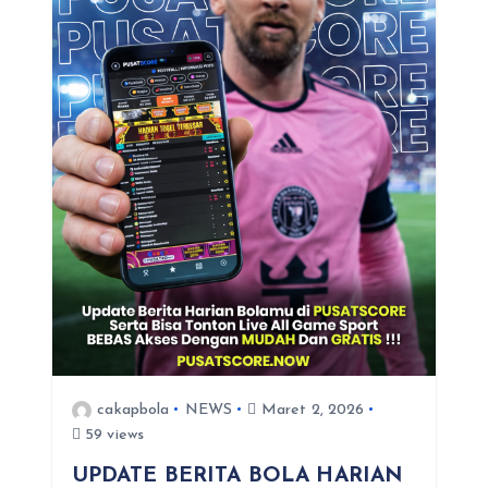
o
s
cakapbola
NEWS
Maret 2, 2026
59 views
UPDATE BERITA BOLA HARIAN