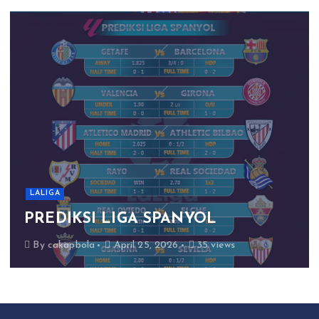
LIGA INGGRIS
NYOL
PREDIKSI LIGA INGG
35 views
By
cakapbola
April 24, 2026