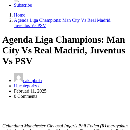
Subscribe
Home
Agenda Liga Champions: Man City Vs Real Madrid,
Juventus Vs PSV
Agenda Liga Champions: Man
City Vs Real Madrid, Juventus
Vs PSV
cakapbola
Uncategorized
Februari 11, 2025
0 Comments
Gelandang Manchester City asal Inggris Phil Foden (R) merayakan