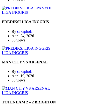
LIGA INGGRIS
PREDIKSI LIGA INGGRIS
By
cakapbola
April 24, 2026
35 views
LIGA INGGRIS
MAN CITY VS ARSENAL
By
cakapbola
April 19, 2026
33 views
LIGA INGGRIS
TOTENHAM 2 – 2 BRIGHTON