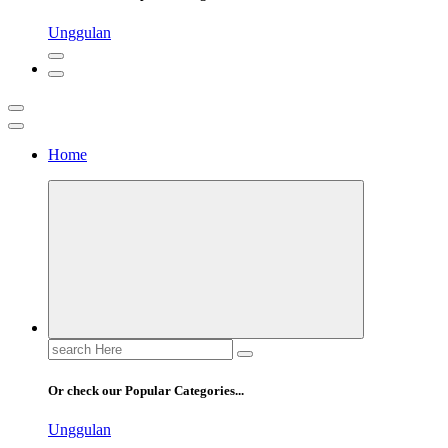
Unggulan
Home
Pusatscore adalah platform yang hadir untuk para penggemar sepak
Cakapbola
bola yang ingin selalu up-to-date dengan berita terkini, analisis
mendalam, dan percakapan seru seputar dunia sepak bola.
Search
for:
Or check our Popular Categories...
Unggulan