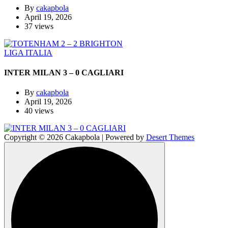
By
cakapbola
April 19, 2026
37 views
LIGA ITALIA
INTER MILAN 3 – 0 CAGLIARI
By
cakapbola
April 19, 2026
40 views
Copyright © 2026 Cakapbola | Powered by
Desert Themes