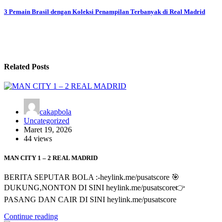
pos
3 Pemain Brasil dengan Koleksi Penampilan Terbanyak di Real Madrid
Related Posts
cakapbola
Uncategorized
Maret 19, 2026
44 views
MAN CITY 1 – 2 REAL MADRID
BERITA SEPUTAR BOLA :-heylink.me/pusatscore 🎯
DUKUNG,NONTON DI SINI heylink.me/pusatscore👉
PASANG DAN CAIR DI SINI heylink.me/pusatscore
Continue reading