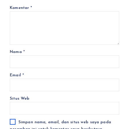
Komentar
*
Nama
*
Email
*
Situs Web
Simpan nama, email, dan situs web saya pada