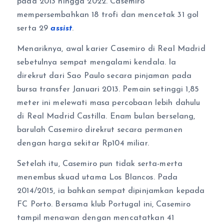
pada 2013 hingga 2022. Casemiro
mempersembahkan 18 trofi dan mencetak 31 gol
serta 29
assist
.
Menariknya, awal karier Casemiro di Real Madrid
sebetulnya sempat mengalami kendala. Ia
direkrut dari Sao Paulo secara pinjaman pada
bursa transfer Januari 2013. Pemain setinggi 1,85
meter ini melewati masa percobaan lebih dahulu
di Real Madrid Castilla. Enam bulan berselang,
barulah Casemiro direkrut secara permanen
dengan harga sekitar Rp104 miliar.
Setelah itu, Casemiro pun tidak serta-merta
menembus skuad utama Los Blancos. Pada
2014/2015, ia bahkan sempat dipinjamkan kepada
FC Porto. Bersama klub Portugal ini, Casemiro
tampil menawan dengan mencatatkan 41