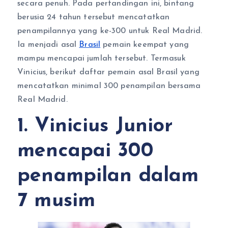
secara penuh. Pada pertandingan ini, bintang
berusia 24 tahun tersebut mencatatkan
penampilannya yang ke-300 untuk Real Madrid.
Ia menjadi asal
Brasil
pemain keempat yang
mampu mencapai jumlah tersebut. Termasuk
Vinicius, berikut daftar pemain asal Brasil yang
mencatatkan minimal 300 penampilan bersama
Real Madrid.
1. Vinicius Junior
mencapai 300
penampilan dalam
7 musim