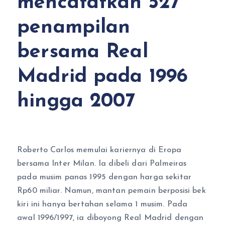
mencatatkan 527
penampilan
bersama Real
Madrid pada 1996
hingga 2007
Roberto Carlos memulai kariernya di Eropa
bersama Inter Milan. Ia dibeli dari Palmeiras
pada musim panas 1995 dengan harga sekitar
Rp60 miliar. Namun, mantan pemain berposisi bek
kiri ini hanya bertahan selama 1 musim. Pada
awal 1996/1997, ia diboyong Real Madrid dengan