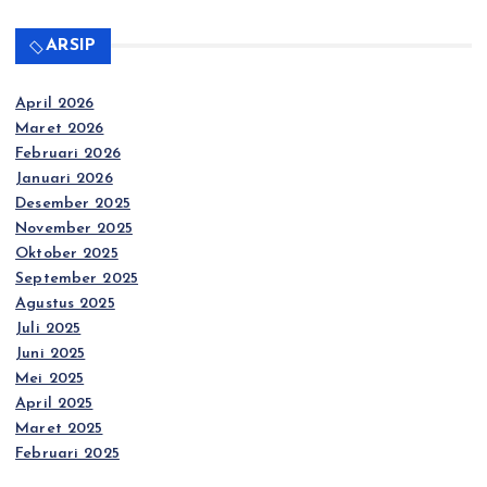
ARSIP
April 2026
Maret 2026
Februari 2026
Januari 2026
Desember 2025
November 2025
Oktober 2025
September 2025
Agustus 2025
Juli 2025
Juni 2025
Mei 2025
April 2025
Maret 2025
Februari 2025