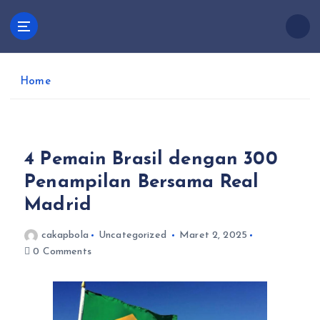
S
k
Cakapbola
i
Pusatscore adalah platform yang hadir untuk para
p
penggemar sepak bola yang ingin selalu up-to-date
t
dengan berita terkini, analisis mendalam, dan
Home
o
percakapan seru seputar dunia sepak bola.
c
o
n
4 Pemain Brasil dengan 300
t
e
Penampilan Bersama Real
n
Madrid
t
cakapbola
Uncategorized
Maret 2, 2025
0 Comments