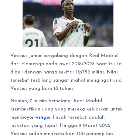
Vinicius Junior bergabung dengan Real Madrid
dari Flamengo pada awal 2018/2019. Saat itu, ia
dibeli dengan harga sekitar Rp782 miliar. Nilai
tersebut terbilang sangat mahal mengingat usia
Vinicius yang baru 18 tahun.
Namun, 7 musim berselang, Real Madrid
membuktikan uang yang mereka keluarkan untuk
memboyor
winger
lincah tersebut adalah
investasi yang tepat. Hingga 2 Maret 2025,
Vinicius sudah mencatatkan 300 penampilan.