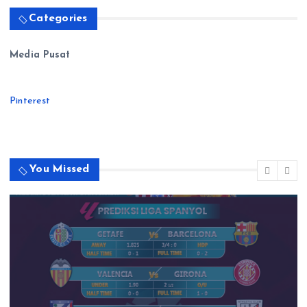
Categories
Media Pusat
Pinterest
You Missed