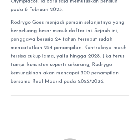
Olympiacos. Ia baru saja memutuskan pensiun
pada 6 Februari 2025.
Rodrygo Goes menjadi pemain selanjutnya yang
berpeluang besar masuk daftar ini. Sejauh ini,
penggawa berusia 24 tahun tersebut sudah
mencatatkan 254 penampilan. Kontraknya masih
tersisa cukup lama, yaitu hingga 2028. Jika terus
tampil konsisten seperti sekarang, Rodrygo
kemungkinan akan mencapai 300 penampilan
bersama Real Madrid pada 2025/2026.