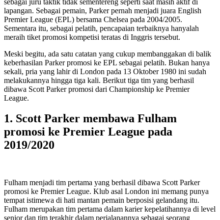
sebagai juru taktik tidak sementereng seperti saat masih aktif di
lapangan. Sebagai pemain, Parker pernah menjadi juara English
Premier League (EPL) bersama Chelsea pada 2004/2005.
Sementara itu, sebagai pelatih, pencapaian terbaiknya hanyalah
meraih tiket promosi kompetisi teratas di Inggris tersebut.
Meski begitu, ada satu catatan yang cukup membanggakan di balik
keberhasilan Parker promosi ke EPL sebagai pelatih. Bukan hanya
sekali, pria yang lahir di London pada 13 Oktober 1980 ini sudah
melakukannya hingga tiga kali. Berikut tiga tim yang berhasil
dibawa Scott Parker promosi dari Championship ke Premier
League.
1. Scott Parker membawa Fulham
promosi ke Premier League pada
2019/2020
Fulham menjadi tim pertama yang berhasil dibawa Scott Parker
promosi ke Premier League. Klub asal London ini memang punya
tempat istimewa di hati mantan pemain berposisi gelandang itu.
Fulham merupakan tim pertama dalam karier kepelatihannya di level
senior dan tim terakhir dalam perjalanannya sebagai seorang