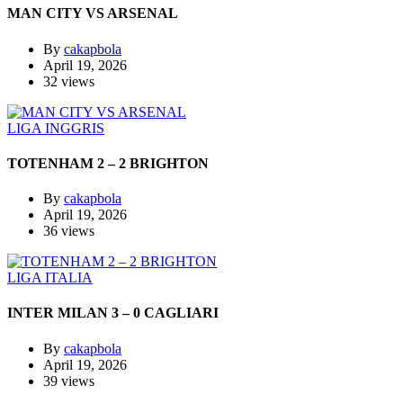
MAN CITY VS ARSENAL
By
cakapbola
April 19, 2026
32 views
LIGA INGGRIS
TOTENHAM 2 – 2 BRIGHTON
By
cakapbola
April 19, 2026
36 views
LIGA ITALIA
INTER MILAN 3 – 0 CAGLIARI
By
cakapbola
April 19, 2026
39 views