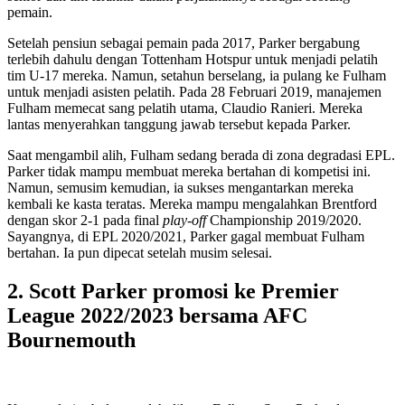
pemain.
Setelah pensiun sebagai pemain pada 2017, Parker bergabung
terlebih dahulu dengan Tottenham Hotspur untuk menjadi pelatih
tim U-17 mereka. Namun, setahun berselang, ia pulang ke Fulham
untuk menjadi asisten pelatih. Pada 28 Februari 2019, manajemen
Fulham memecat sang pelatih utama, Claudio Ranieri. Mereka
lantas menyerahkan tanggung jawab tersebut kepada Parker.
Saat mengambil alih, Fulham sedang berada di zona degradasi EPL.
Parker tidak mampu membuat mereka bertahan di kompetisi ini.
Namun, semusim kemudian, ia sukses mengantarkan mereka
kembali ke kasta teratas. Mereka mampu mengalahkan Brentford
dengan skor 2-1 pada final
play-off
Championship 2019/2020.
Sayangnya, di EPL 2020/2021, Parker gagal membuat Fulham
bertahan. Ia pun dipecat setelah musim selesai.
2. Scott Parker promosi ke Premier
League 2022/2023 bersama AFC
Bournemouth