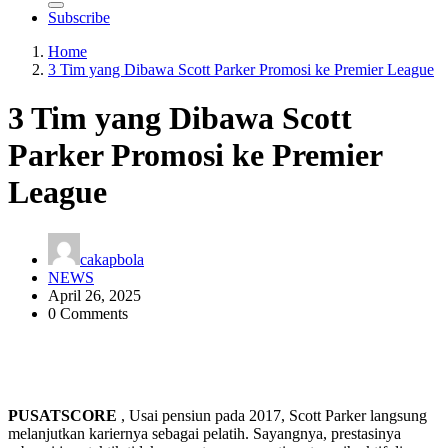
Subscribe
Home
3 Tim yang Dibawa Scott Parker Promosi ke Premier League
3 Tim yang Dibawa Scott
Parker Promosi ke Premier
League
cakapbola
NEWS
April 26, 2025
0 Comments
PUSATSCORE
, Usai pensiun pada 2017, Scott Parker langsung
melanjutkan kariernya sebagai pelatih. Sayangnya, prestasinya