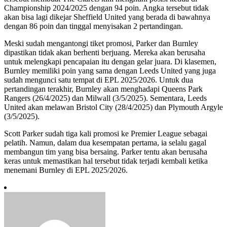
Championship 2024/2025 dengan 94 poin. Angka tersebut tidak
akan bisa lagi dikejar Sheffield United yang berada di bawahnya
dengan 86 poin dan tinggal menyisakan 2 pertandingan.
Meski sudah mengantongi tiket promosi, Parker dan Burnley
dipastikan tidak akan berhenti berjuang. Mereka akan berusaha
untuk melengkapi pencapaian itu dengan gelar juara. Di klasemen,
Burnley memiliki poin yang sama dengan Leeds United yang juga
sudah mengunci satu tempat di EPL 2025/2026. Untuk dua
pertandingan terakhir, Burnley akan menghadapi Queens Park
Rangers (26/4/2025) dan Milwall (3/5/2025). Sementara, Leeds
United akan melawan Bristol City (28/4/2025) dan Plymouth Argyle
(3/5/2025).
Scott Parker sudah tiga kali promosi ke Premier League sebagai
pelatih. Namun, dalam dua kesempatan pertama, ia selalu gagal
membangun tim yang bisa bersaing. Parker tentu akan berusaha
keras untuk memastikan hal tersebut tidak terjadi kembali ketika
menemani Burnley di EPL 2025/2026.