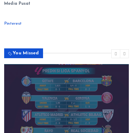
Media Pusat
Pinterest
You Missed