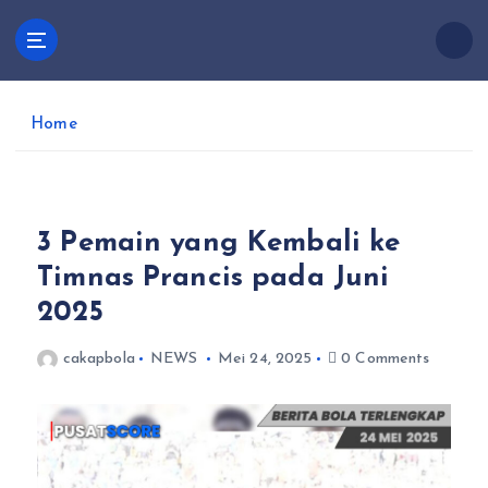
S
k
Cakapbola
i
Pusatscore adalah platform yang hadir untuk para
p
penggemar sepak bola yang ingin selalu up-to-date
t
dengan berita terkini, analisis mendalam, dan
Home
o
percakapan seru seputar dunia sepak bola.
c
o
n
3 Pemain yang Kembali ke
t
e
Timnas Prancis pada Juni
n
2025
t
cakapbola
NEWS
Mei 24, 2025
0 Comments