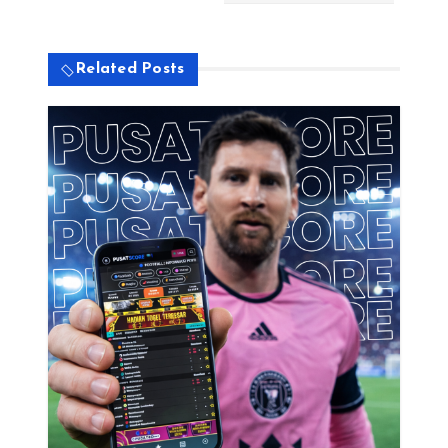
i
Related Posts
p
o
s