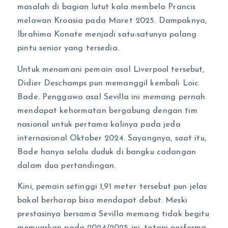
masalah di bagian lutut kala membela Prancis
melawan Kroasia pada Maret 2025. Dampaknya,
Ibrahima Konate menjadi satu-satunya palang
pintu senior yang tersedia.
Untuk menamani pemain asal Liverpool tersebut,
Didier Deschamps pun memanggil kembali Loic
Bade. Penggawa asal Sevilla ini memang pernah
mendapat kehormatan bergabung dengan tim
nasional untuk pertama kalinya pada jeda
internasional Oktober 2024. Sayangnya, saat itu,
Bade hanya selalu duduk di bangku cadangan
dalam dua pertandingan.
Kini, pemain setinggi 1,91 meter tersebut pun jelas
bakal berharap bisa mendapat debut. Meski
prestasinya bersama Sevilla memang tidak begitu
memuaskan pada 2024/2025 ini, tetapi performa