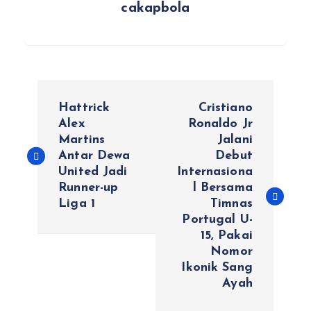
cakapbola
N
Hattrick
Cristiano
a
Alex
Ronaldo Jr
Martins
Jalani
Antar Dewa
Debut
v
United Jadi
Internasiona
Runner-up
l Bersama
i
Liga 1
Timnas
Portugal U-
g
15, Pakai
Nomor
a
Ikonik Sang
Ayah
s