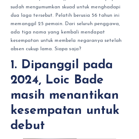
sudah mengumumkan skuad untuk menghadapi
dua laga tersebut. Pelatih berusia 56 tahun ini
memanggil 25 pemain. Dari seluruh penggawa,
ada tiga nama yang kembali mendapat
kesempatan untuk membela negaranya setelah
absen cukup lama. Siapa saja?
1. Dipanggil pada
2024, Loic Bade
masih menantikan
kesempatan untuk
debut