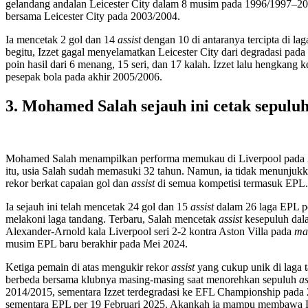
gelandang andalan Leicester City dalam 8 musim pada 1996/1997–200
bersama Leicester City pada 2003/2004.
Ia mencetak 2 gol dan 14
assist
dengan 10 di antaranya tercipta di l
begitu, Izzet gagal menyelamatkan Leicester City dari degradasi pada
poin hasil dari 6 menang, 15 seri, dan 17 kalah. Izzet lalu hengkan
pesepak bola pada akhir 2005/2006.
3. Mohamed Salah sejauh ini cetak sepuluh
Mohamed Salah menampilkan performa memukau di Liverpool pada 202
itu, usia Salah sudah memasuki 32 tahun. Namun, ia tidak menunjukk
rekor berkat capaian gol dan
assist
di semua kompetisi termasuk EPL.
Ia sejauh ini telah mencetak 24 gol dan 15
assist
dalam 26 laga EPL p
melakoni laga tandang. Terbaru, Salah mencetak
assist
kesepuluh dala
Alexander-Arnold kala Liverpool seri 2-2 kontra Aston Villa pada
ma
musim EPL baru berakhir pada Mei 2024.
Ketiga pemain di atas mengukir rekor
assist
yang cukup unik di laga
berbeda bersama klubnya masing-masing saat menorehkan sepuluh
as
2014/2015, sementara Izzet terdegradasi ke EFL Championship pada
sementara EPL per 19 Februari 2025. Akankah ia mampu membawa Li