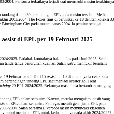
3/2004. Performa terbaiknya terjadi saat memasuki musim terakhirnya
aga tandang dalam 30 pertandingan EPL pada musim tersebut. Meski
 akhir 2003/2004. The Foxes finis di peringkat ke-18 dengan koleksi 33
g ke Birmingham City pada musim panas 2004. Ia pensiun sebagai
 assist di EPL per 19 Februari 2025
4/2025. Padahal, kontraknya bakal habis pada Juni 2025. Selain
an tanda-tanda penurunan kualitas. Salah justru mengukir beragam
er 19 Februari 2025. Dari 15
assist
itu, 10 di antaranya ia cetak kala
m pertandingan tandang EPL saat menjadi kreator gol Trent
tchday
29 EPL 2024/2025. Rekornya masih bisa bertambah mengingat
 tandang EPL dalam semusim. Namun, mereka mengalami nasib yang
sist
di EPL dalam semusim. Fabregas meraih gelar juara EPL pada
 2003/2004. Salah bersama Liverpool masih memuncaki klasemen
verpool menjuarai EPL untuk kedua kalinya pada akhir 2024/2025?