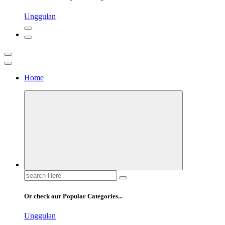
Unggulan
Home
Pusatscore adalah platform yang hadir untuk para penggemar sepak bol
Cakapbola
Search
for:
Or check our Popular Categories...
Unggulan