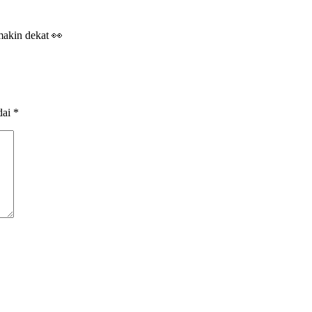
makin dekat 👀
dai
*