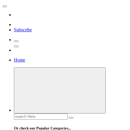
Skip
to
content
Pusatscore adalah platform yang hadir untuk para penggemar sepak bol
Subscribe
Cakapbola
Home
Search
for:
Or check our Popular Categories...