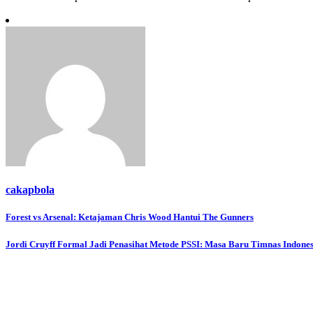
cakapbola
Navigasi
Forest vs Arsenal: Ketajaman Chris Wood Hantui The Gunners
pos
Jordi Cruyff Formal Jadi Penasihat Metode PSSI: Masa Baru Timnas Indones