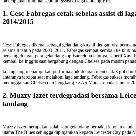
menciptakan minimal sepuluh
assist
di laga tandang EPL.
1. Cesc Fabregas cetak sebelas assist di 
2014/2015
Cesc Fabregas dikenal sebagai gelandang kreatif dengan visi permain
selama 8 tahun pada 2003–2011. Fabregas sempat kembali ke klub ma
bersaing dengan para gelandang top Barcelona lainnya, seperti Xavi
kembali ke Inggris saat bergabung dengan Chelsea pada musim panas
Ia langsung menampilkan performa apik dengan mencetak 3 gol dan
antaranya tercipta saat melakoni laga tandang. Fabregas sukses mera
meninggalkan Chelsea dan hengkang ke AS Monaco pada Januari 20
2. Muzzy Izzet terdegradasi bersama Leices
tandang
Muzzy Izzet merupakan salah satu gelandang berbakat jebolan akade
utama The Blues sehingga dipinjamkan kepada Leicester City pada M