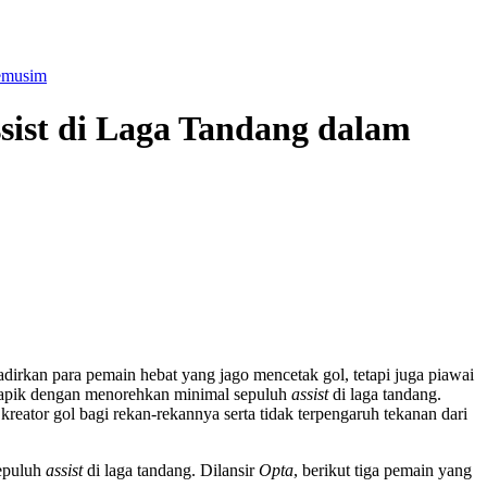
Semusim
sist di Laga Tandang dalam
irkan para pemain hebat yang jago mencetak gol, tetapi juga piawai
r apik dengan menorehkan minimal sepuluh
assist
di laga tandang.
ator gol bagi rekan-rekannya serta tidak terpengaruh tekanan dari
epuluh
assist
di laga tandang. Dilansir
Opta
, berikut tiga pemain yang