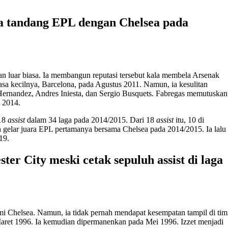
laga tandang EPL dengan Chelsea pada
an luar biasa. Ia membangun reputasi tersebut kala membela Arsenak
sa kecilnya, Barcelona, pada Agustus 2011. Namun, ia kesulitan
 Hernandez, Andres Iniesta, dan Sergio Busquets. Fabregas memutuskan
 2014.
 18
assist
dalam 34 laga pada 2014/2015. Dari 18
assist
itu, 10 di
ih gelar juara EPL pertamanya bersama Chelsea pada 2014/2015. Ia lalu
19.
ter City meski cetak sepuluh assist di laga
mi Chelsea. Namun, ia tidak pernah mendapat kesempatan tampil di tim
aret 1996. Ia kemudian dipermanenkan pada Mei 1996. Izzet menjadi