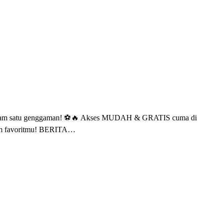
rt dalam satu genggaman! ⚽️🔥 Akses MUDAH & GRATIS cuma di
m favoritmu! BERITA…